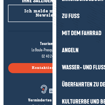
IHRE SALZIGEN NEUIGKEITEN!
Ich melde mich für den
ZU FUSS
Newsletter an
MIT DEM FAHRRAD
Tourismusbüro
ANGELN
La Baule-Presqu'île de Guérande
02 40 24 34 44
WASSER- UND FLUS
Kontaktieren Sie uns
ÜBERFAHRTEN ZU DE
Vermindertes Hörvermögen?
KULTURERBE UND B