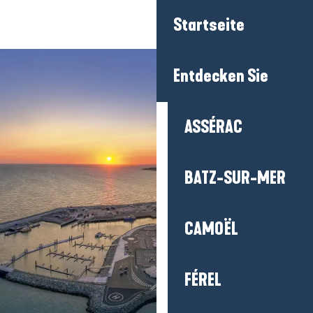
Aller
Startseite
au
contenu
principal
Entdecken Sie
ASSÉRAC
BATZ-SUR-MER
CAMOËL
FÉREL