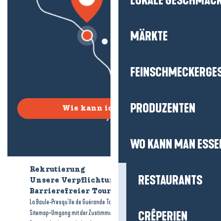
LOKALE GESCHMÄC
MÄRKTE
FEINSCHMECKERGE
PRODUZENTEN
Wie kann ich kommen?
WO KANN MAN ESSE
Rekrutierung
Wer sind wir?
RESTAURANTS
Unsere Verpflichtungen
Barrierefreier Tourismus
Broschüren
-
-
La Baule-Presqu'île de Guérande Tourismus
Rechtliche Hinweise
-
-
Sitemap
Umgang mit der Zustimmung
CRÊPERIEN