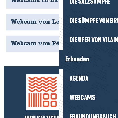
Webcams in La Turballe
DIE SALZSÜMPFE
DIE SÜMPFE VON BR
Webcam von Le Pouliguen
DIE UFER VON VILAI
Webcam von Pénestin
Erkunden
AGENDA
WEBCAMS
ERKUNDUNGSBUCH