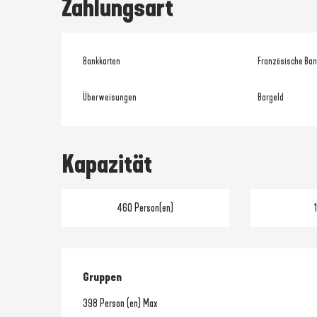
Zahlungsart
Bankkarten
Französische Ban
Überweisungen
Bargeld
Kapazität
460 Person(en)
Gruppen
Gruppen
398 Person (en) Max