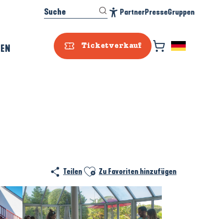
Suche
Partner
Presse
Gruppen
Accessibilité
REN
Ticketverkauf
Prestataire e
Ajouter aux favoris
Teilen
Zu Favoriten hinzufügen