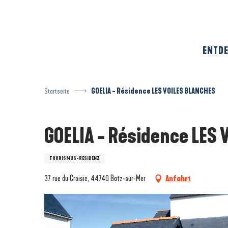
Aller
au
contenu
principal
ENTDE
Startseite
GOELIA - Résidence LES VOILES BLANCHES
GOELIA - Résidence LES
TOURISMUS-RESIDENZ
37 rue du Croisic, 44740 Batz-sur-Mer
Anfahrt