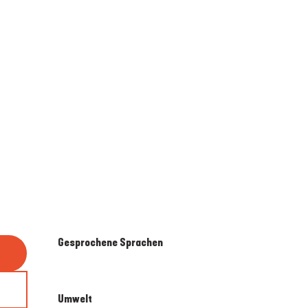
Gesprochene Sprachen
Gesprochene Sprachen
Umwelt
Umwelt