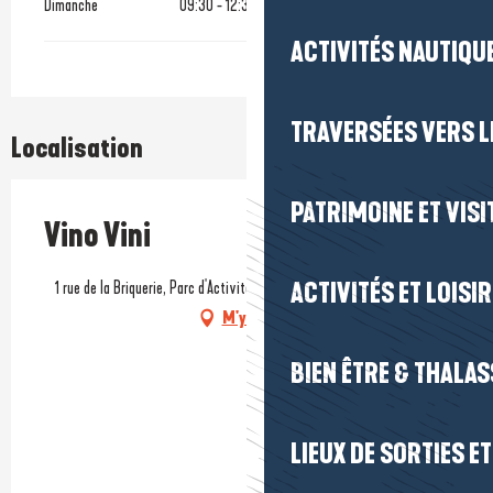
Dimanche
09:30 - 12:30
ACTIVITÉS NAUTIQUE
TRAVERSÉES VERS LE
Localisation
PATRIMOINE ET VISI
Vino Vini
1 rue de la Briquerie, Parc d'Activités de Villejames, 44350 Guérande
ACTIVITÉS ET LOISI
M'y rendre
BIEN ÊTRE & THALA
LIEUX DE SORTIES E