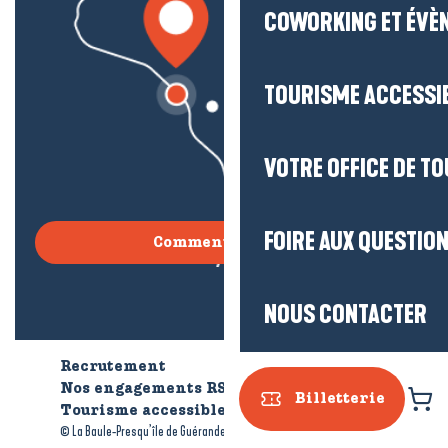
COWORKING ET ÉVÈ
TOURISME ACCESSI
VOTRE OFFICE DE T
FOIRE AUX QUESTIO
Comment venir ?
NOUS CONTACTER
Recrutement
Qui sommes-nous ?
Nos engagements RSE
Billetterie
Tourisme accessible
Brochures
-
-
© La Baule-Presqu’île de Guérande tourisme
Mentions légales