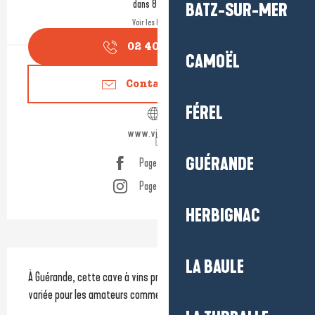
dans 8 heures
BATZ-SUR-MER
Voir les horaires
02 40 45 96
▒▒
CAMOËL
Contactez-nous
FÉREL
www.vinovini.fr
GUÉRANDE
Page Facebook
Page Instagram
HERBIGNAC
Description
LA BAULE
À Guérande, cette cave à vins propose une sélection riche et 
variée pour les amateurs comme pour les curieux.