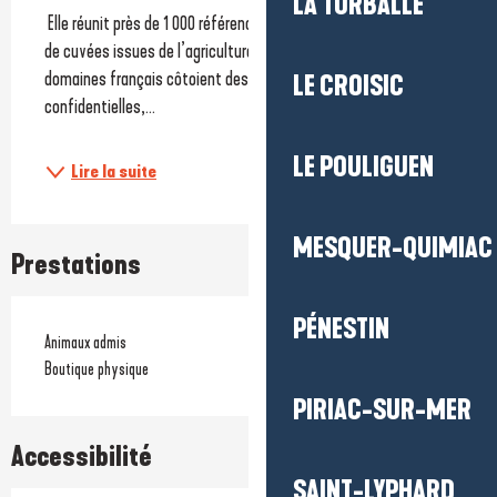
LA TURBALLE
 Elle réunit près de 1 000 références de vins, avec une belle part 
de cuvées issues de l’agriculture biologique. Les grands 
domaines français côtoient des découvertes plus 
LE CROISIC
confidentielles,...
LE POULIGUEN
Lire la suite
MESQUER-QUIMIAC
Prestations
PÉNESTIN
Animaux admis
Boutique physique
PIRIAC-SUR-MER
Accessibilité
SAINT-LYPHARD