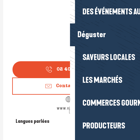
DES ÉVÉNEMENTS AU
Déguster
SAVEURS LOCALES
02 40 45 96
▒▒
LES MARCHÉS
Contactez-nous
COMMERCES GOUR
www.vinovini.fr
Langues parlées
Langues parlées
PRODUCTEURS