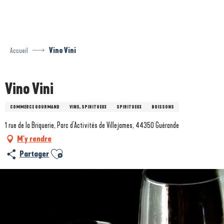
Aller
au
contenu
principal
Accueil
Vino Vini
Vino Vini
COMMERCE GOURMAND
VINS, SPIRITUEUX
SPIRITUEUX
BOISSONS
1 rue de la Briquerie, Parc d'Activités de Villejames, 44350 Guérande
M'y rendre
Ajouter aux favoris
Partager