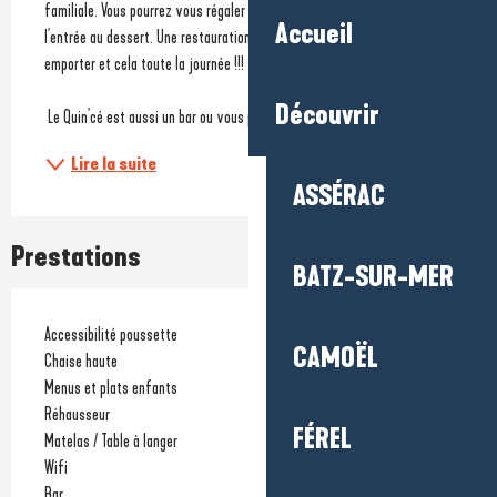
familiale. Vous pourrez vous régaler avec une cuisine faite maison, de 
Accueil
l'entrée au dessert. Une restauration sur place mais également à 
emporter et cela toute la journée !!!
Découvrir
 Le Quin'cé est aussi un bar ou vous pourrez passer un...
Lire la suite
ASSÉRAC
Prestations
BATZ-SUR-MER
Accessibilité poussette
CAMOËL
Chaise haute
Menus et plats enfants
Réhausseur
FÉREL
Matelas / Table à langer
Wifi
Bar