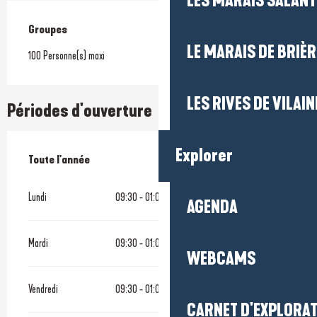
LES MARAIS SALAN
Groupes
Groupes
LE MARAIS DE BRIÈR
100 Personne(s) maxi
LES RIVES DE VILAIN
Périodes d'ouverture
Explorer
Toute l'année
Toute l'année
Lundi
09:30 - 01:00
AGENDA
Mardi
09:30 - 01:00
WEBCAMS
Vendredi
09:30 - 01:00
CARNET D'EXPLORA