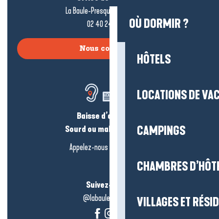
La Baule-Presqu’île de Guérande
OÙ DORMIR ?
02 40 24 34 44
Nous contacter
HÔTELS
LOCATIONS DE VA
Baisse d’audition ?
Sourd ou malentendant ?
CAMPINGS
Appelez-nous en
cliquant-ici
CHAMBRES D’HÔT
Suivez-nous !
@labauleguérande
VILLAGES ET RÉS