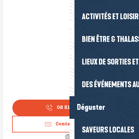
ACTIVITÉS ET LOISI
BIEN ÊTRE & THALA
LIEUX DE SORTIES E
DES ÉVÉNEMENTS AU
Déguster
02 51 16 24
▒▒
Contactez-nous
SAVEURS LOCALES