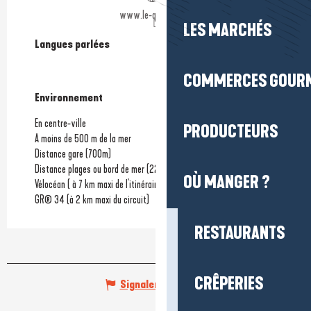
www.le-quince.com
LES MARCHÉS
Langues parlées
Langues parlées
COMMERCES GOUR
Environnement
Environnement
En centre-ville
PRODUCTEURS
A moins de 500 m de la mer
Distance gare
(700m)
Distance plages ou bord de mer
(220m)
OÙ MANGER ?
Vélocéan ( à 7 km maxi de l'itinéraire)
GR® 34 (à 2 km maxi du circuit)
RESTAURANTS
CRÊPERIES
Signaler une erreur