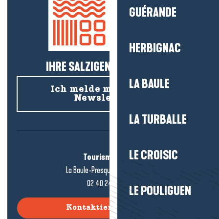
GUÉRANDE
HERBIGNAC
IHRE SALZIGEN NEUIGKEITEN!
LA BAULE
Ich melde mich für den
Newsletter an
LA TURBALLE
LE CROISIC
Tourismusbüro
La Baule-Presqu'île de Guérande
02 40 24 34 44
LE POULIGUEN
Kontaktieren Sie uns