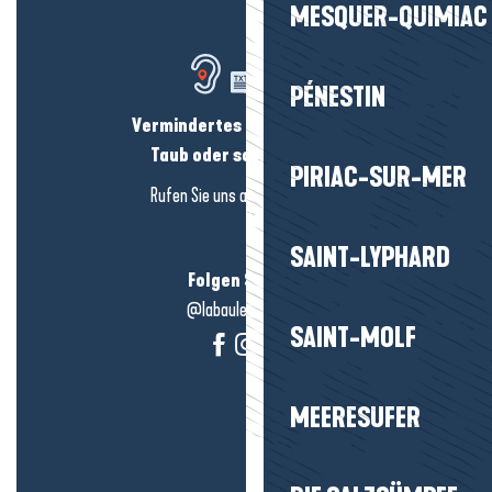
MESQUER-QUIMIAC
PÉNESTIN
Vermindertes Hörvermögen?
Taub oder schwerhörig?
PIRIAC-SUR-MER
Rufen Sie uns an in
hier klicken
SAINT-LYPHARD
Folgen Sie uns!
@labauleguérande
SAINT-MOLF
MEERESUFER