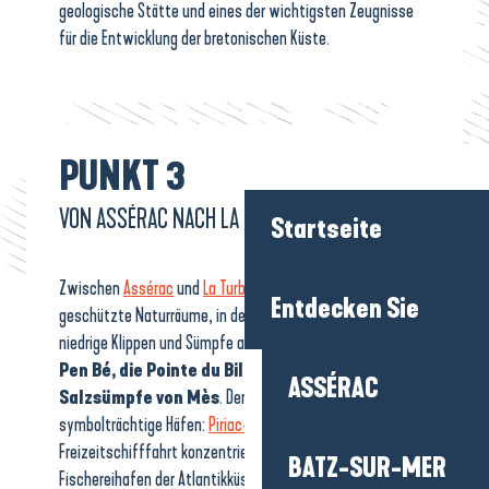
geologische Stätte und eines der wichtigsten Zeugnisse
für die Entwicklung der bretonischen Küste.
PUNKT 3
VON ASSÉRAC NACH LA TURBALLE
Startseite
Zwischen
Assérac
und
La Turballe
führt der GR® 34 durch
Entdecken Sie
geschützte Naturräume, in denen sich Strände, Dünen,
niedrige Klippen und Sümpfe abwechseln:
die Bucht von
Pen Bé, die Pointe du Bile oder auch die
ASSÉRAC
Salzsümpfe von Mès
. Der Weg verbindet auch
symbolträchtige Häfen:
Piriac-sur-Mer
, das sich auf die
Freizeitschifffahrt konzentriert, und La Turballe, der größte
BATZ-SUR-MER
Fischereihafen der Atlantikküste.