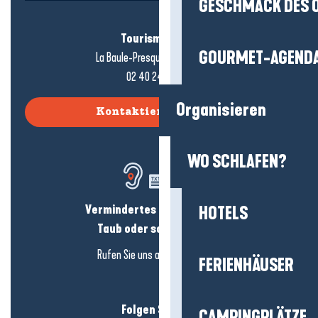
GESCHMACK DES 
Tourismusbüro
GOURMET-AGEND
La Baule-Presqu'île de Guérande
02 40 24 34 44
Organisieren
Kontaktieren Sie uns
WO SCHLAFEN?
Vermindertes Hörvermögen?
HOTELS
Taub oder schwerhörig?
Rufen Sie uns an in
hier klicken
FERIENHÄUSER
Folgen Sie uns!
CAMPINGPLÄTZE