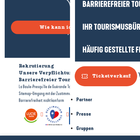
BARRIEREFREIER T
IHR TOURISMUSBÜ
Wie kann ich kommen?
HÄUFIG GESTELLTE 
Rekrutierung
Wer sind wir?
Unsere Verpflichtungen
Ticketverkauf
Barrierefreier Tourismus
Broschüren
-
-
La Baule-Presqu'île de Guérande Tourismus
Rechtliche Hinweise
-
-
Sitemap
Umgang mit der Zustimmung
Partner
Barrierefreiheit: nicht konform
Presse
Gruppen