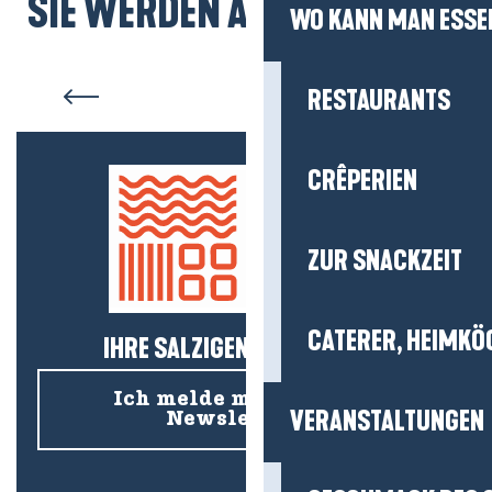
SIE WERDEN AUCH MÖGEN...
WO KANN MAN ESSE
Herbstwochenende mit der
Familie
RESTAURANTS
CRÊPERIEN
ZUR SNACKZEIT
CATERER, HEIMKÖ
IHRE SALZIGEN NEUIGKEITEN!
Ich melde mich für den
VERANSTALTUNGEN
Newsletter an