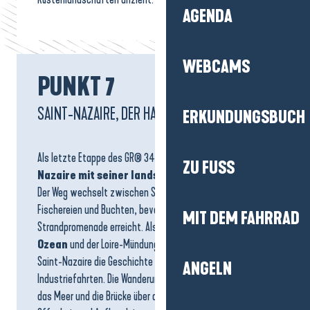
AGENDA
WEBCAMS
PUNKT 7
SAINT-NAZAIRE, DER HAFEN ALLER REISEN
ERKUNDUNGSBUCH
Als letzte Etappe des GR® 34
überrascht Saint-
ZU FUSS
Nazaire mit seiner landschaftlichen Vielfalt.
Der Weg wechselt zwischen Stränden, bewaldeten Klippen,
Fischereien und Buchten, bevor er die städtische
MIT DEM FAHRRAD
Strandpromenade erreicht. Als
Hafenstadt, die dem
Ozean
und der Loire-Mündung
zugewandt
ist, erzählt
Saint-Nazaire die Geschichte der großen See- und
ANGELN
Industriefahrten. Die Wanderung endet hier, mit Blick auf
das Meer und die Brücke über die Loire, die ein Symbol für