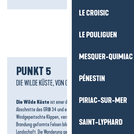
LE CROISIC
LE POULIGUEN
MESQUER-QUIMIAC
PUNKT 5
PÉNESTIN
DIE WILDE KÜSTE, VON CROISIC BIS POULIGUEN
PIRIAC-SUR-MER
Die Wilde Küste
ist einer der spektakulärsten
Abschnitte des GR® 34 und erstreckt sich
über 14 km
.
Windgepeitschte Klippen, versteckte Buchten und von der
SAINT-LYPHARD
Brandung geformte Felsen bilden eine raue und unberührte
Landschaft. Die Wanderung geht dann weiter nach Le