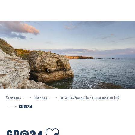
Aller
au
contenu
principal
Startseite
Erkunden
La Baule-Presqu’île de Guérande zu Fuß
GR®34
Ajouter aux favoris