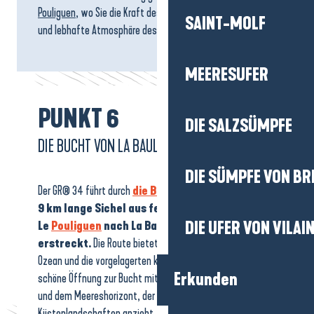
Pouliguen
, wo Sie die Kraft des Ozeans gegen die friedliche
SAINT-MOLF
und lebhafte Atmosphäre des Hafens eintauschen können.
MEERESUFER
PUNKT 6
DIE SALZSÜMPFE
DIE BUCHT VON LA BAULE
DIE SÜMPFE VON BR
Der GR® 34 führt durch
die Bucht von La Baule
, eine
9 km lange Sichel aus feinem Sand, die sich von
Le
Pouliguen
nach La Baule und Pornichet
DIE UFER VON VILAI
erstreckt.
Die Route bietet weite Ausblicke auf den
Ozean und die vorgelagerten kleinen Inseln sowie eine
Erkunden
schöne Öffnung zur Bucht mit ihren wechselnden Lichtern
und dem Meereshorizont, der Wanderer und Liebhaber von
Küstenlandschaften anzieht.