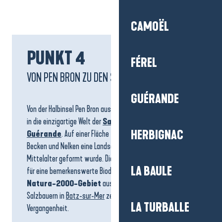
CAMOËL
PUNKT 4
FÉREL
VON PEN BRON ZU DEN SALZGÄRTEN
GUÉRANDE
Von der Halbinsel Pen Bron aus gleitet der GR® 34 allmählich
in die einzigartige Welt der
Salzmarschen von
HERBIGNAC
Guérande
. Auf einer Fläche von fast 2.000 Hektar bilden
Becken und Nelken eine Landschaft, die seit dem
Mittelalter geformt wurde. Dieses Gebiet ist ein Refugium
LA BAULE
für eine bemerkenswerte Biodiversität und wurde als
Natura-2000-Gebiet
ausgewiesen. Die Dörfer der
Salzbauern in
Batz-sur-Mer
zeugen von dieser salzigen
LA TURBALLE
Vergangenheit.