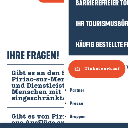
IHR TOURISMUSBÜ
HÄUFIG GESTELLTE 
IHRE FRAGEN!
Ticketverkauf
Gibt es an den Stränden von
Piriac-sur-Mer Zugänge
Partner
und Dienstleistungen für
Menschen mit
Presse
eingeschränkter Mobilität?
Gruppen
Gibt es von Piriac-sur-Mer
aus Ausflüge auf dem Meer?
Voir les favoris
GEZEITEN
WEBCAMS
AGENDA
BROSCHÜREN