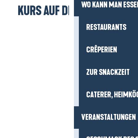
KURS AUF DEN STRAND!
RESTAURANTS
CRÊPERIEN
ZUR SNACKZEIT
CATERER, HEIMKÖ
VERANSTALTUNGEN
GESCHMACK DES 