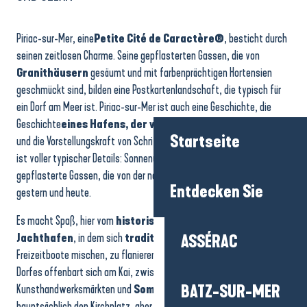
Piriac-sur-Mer, eine
Petite Cité de Caractère®
, besticht durch
seinen zeitlosen Charme. Seine gepflasterten Gassen, die von
Granithäusern
gesäumt und mit farbenprächtigen Hortensien
geschmückt sind, bilden eine Postkartenlandschaft, die typisch für
ein Dorf am Meer ist. Piriac-sur-Mer ist auch eine Geschichte, die
Startseite
Geschichte
eines Hafens, der von Seeleuten geformt
wurde
und die Vorstellungskraft von Schriftstellern fasziniert hat. Der Ort
ist voller typischer Details: Sonnenuhren, geschnitzte Giebel,
Entdecken Sie
gepflasterte Gassen, die von der nahen Bretagne erzählen, von
gestern und heute.
ASSÉRAC
Es macht Spaß, hier vom
historischen Kern
bis zum
belebten
Jachthafen
, in dem sich
traditionelle Boote
und
Freizeitboote mischen, zu flanieren. Die gesellige Atmosphäre des
BATZ-SUR-MER
Dorfes offenbart sich am Kai, zwischen Cafés,
Kunsthandwerksmärkten und
Sommerveranstaltungen
, die
hauptsächlich den Kirchplatz, aber auch den Quai de Verdun und die