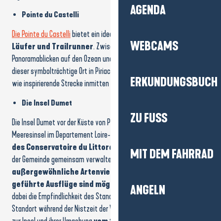
Pointe du Castelli
WEBCAMS
Die Pointe du Castelli
bietet ein ideales Spielfeld
für Wanderer,
Läufer und Trailrunner
. Zwischen
steilen Küstenpfaden
,
Panoramablicken auf den Ozean und belebender Gischt verspricht
ERKUNDUNGSBUCH
dieser symbolträchtige Ort in Piriac-sur-Mer eine ebenso sportliche
wie inspirierende Strecke inmitten einer
geschützten Natur
.
ZU FUSS
Die Insel Dumet
Die Insel Dumet vor der Küste von Piriac-sur-Mer ist die einzige
MIT DEM FAHRRAD
Meeresinsel im Departement Loire-Atlantique. Sie
ist Eigentum
des Conservatoire du Littoral
und wird vom Département und
der Gemeinde gemeinsam verwaltet. Sie bewahrt
eine
ANGELN
außergewöhnliche Artenvielfalt. Verschiedene
geführte Ausflüge sind möglich
, um sie zu entdecken und
dabei die Empfindlichkeit des Standorts zu respektieren. Um den
WASSER- UND FLUS
Standort während der Nistzeit der Vögel zu schützen
,
ist der Zugang