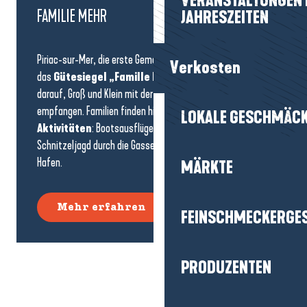
FAMILIE MEHR
Verkosten
Piriac-sur-Mer, die erste Gemeinde des Departements, die
das
Gütesiegel „Famille Plus
“ erhalten hat, achtet
LOKALE GESCHMÄC
darauf, Groß und Klein mit der gleichen Aufmerksamkeit zu
empfangen. Familien finden hier eine
Vielzahl von
Aktivitäten
: Bootsausflüge, Naturworkshops,
MÄRKTE
Schnitzeljagd durch die Gassen oder Schatzsuche am
Hafen.
FEINSCHMECKERGE
Mehr erfahren
PRODUZENTEN
WO KANN MAN ESSE