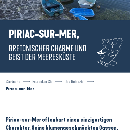
PIRIAC-SUR-MER,
BRETONISCHER CHARME UND
GEIST DER MEERESKÜSTE
Startseite
Entdecken Sie
Das Reiseziel
Piriac-sur-Mer
Piriac-sur-Mer offenbart einen einzigartigen
Charakter. Seine
blumengeschmückten Gassen
,