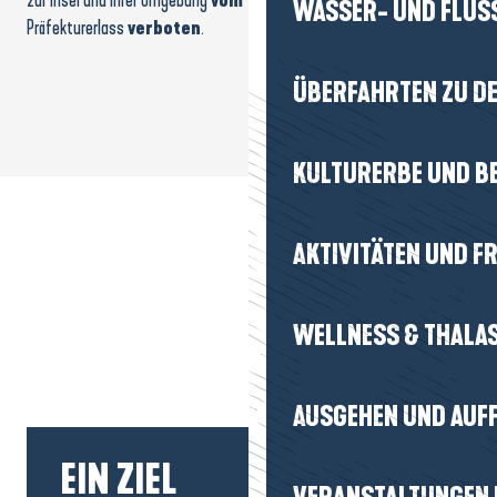
zur Insel und ihrer Umgebung
vom 1. März bis zum 31. Juli
per
Präfekturerlass
verboten
.
ÜBERFAHRTEN ZU DE
KULTURERBE UND B
AKTIVITÄTEN UND FR
WELLNESS & THALA
AUSGEHEN UND AUF
VERANSTALTUNGEN I
EIN ZIEL
JAHRESZEITEN