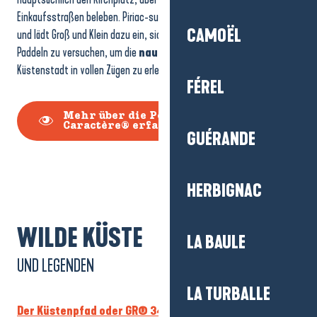
CAMOËL
Einkaufsstraßen beleben. Piriac-sur-Mer ist dem Meer zugewandt
und lädt Groß und Klein dazu ein, sich im Segeln, Kajakfahren oder
Paddeln zu versuchen, um die
nautische Tradition
dieser
FÉREL
Küstenstadt in vollen Zügen zu erleben.
GUÉRANDE
Mehr über die Petite Cité de
Caractère® erfahren
HERBIGNAC
LA BAULE
WILDE KÜSTE
UND LEGENDEN
LA TURBALLE
Der Küstenpfad oder GR® 34
enthüllt die wilde