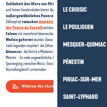
LE CROISIC
Schönheit des Ufers von Piriacais
. Zwischen Klippen, Buchten
und feinen Sandstränden bietet die Wanderung ein
außergewöhnliches Panorama
auf den Ozean. Auf dem
LE POULIGUEN
Zöllnerpfad
zwischen
dem kleinen Hafen von Lérat
und
der Pointe du Castelli
entdecken die Wanderer eine
Reihe von
Felsen
mit manchmal überraschenden Formen, die
von Wind und
MESQUER-QUIMIAC
Wellen geformt
wurden. Diese natürlichen Kuriositäten haben
viele Legenden inspiriert: die Zähne von Madame,
das Grab von
Almanzor
, die Grotte à Madame oder das Loch des verrückten
PÉNESTIN
Mönchs … So viele ungewöhnliche Zwischenstopps, die diesen
Spaziergang zwischen Natur, Geschichte und bretonischer
Vorstellungskraft untermalen.
PIRIAC-SUR-MER
SAINT-LYPHARD
Wählen Sie Ihren Spaziergang
SAINT-MOLF