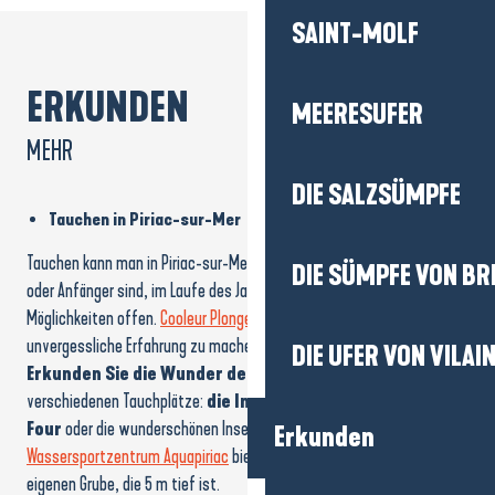
MEERESUFER
ERKUNDEN
MEHR
DIE SALZSÜMPFE
Tauchen in Piriac-sur-Mer
DIE SÜMPFE VON BR
Tauchen kann man in Piriac-sur-Mer! Ob Sie nun Fortgeschrittener
oder Anfänger sind, im Laufe des Jahres stehen Ihnen verschiedene
DIE UFER VON VILAI
Möglichkeiten offen.
Cooleur Plongée
erwartet Sie, um eine
unvergessliche Erfahrung zu machen (oder wieder zu machen)!
Erkunden Sie die Wunder der Unterwasserwelt
dank der
Erkunden
verschiedenen Tauchplätze:
die Insel Dumet, das Plateau du
Four
oder die wunderschönen Inseln
Houat und Hoëdic
. Auch
das
Wassersportzentrum Aquapiriac
bietet Tauchmöglichkeiten mit einer
AGENDA
eigenen Grube, die 5 m tief ist.