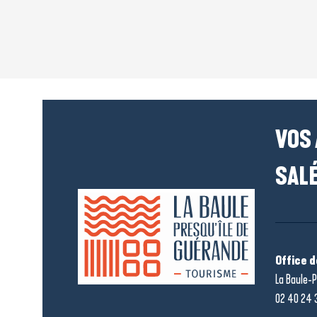
VOS
SALÉ
Office 
La Baule-P
02 40 24 