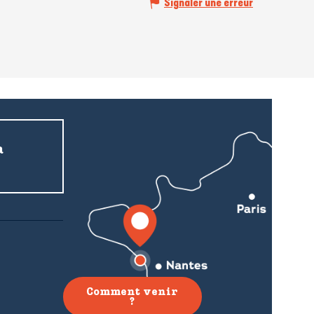
Signaler une erreur
a
Comment venir
?