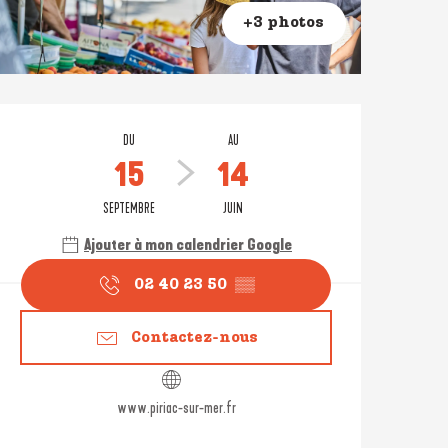
+3 photos
Ouverture et coordonné
DU
AU
15
14
SEPTEMBRE
JUIN
Ajouter à mon calendrier Google
02 40 23 50
▒▒
Contactez-nous
www.piriac-sur-mer.fr