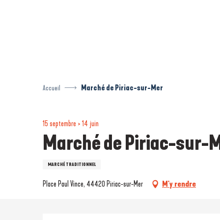
Aller
au
contenu
principal
Accueil
Marché de Piriac-sur-Mer
15 septembre > 14 juin
Marché de Piriac-sur-
MARCHÉ TRADITIONNEL
Place Paul Vince, 44420 Piriac-sur-Mer
M'y rendre