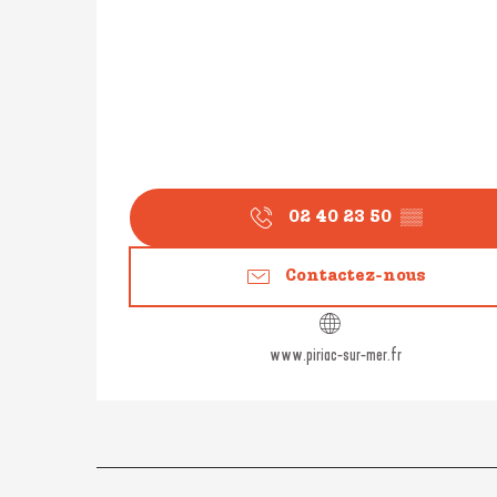
02 40 23 50
▒▒
Contactez-nous
www.piriac-sur-mer.fr