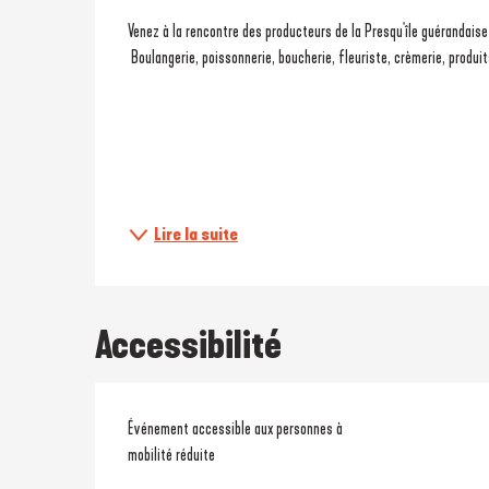
Description
Venez à la rencontre des producteurs de la Presqu'île guérandaise
 Boulangerie, poissonnerie, boucherie, fleuriste, crèmerie, produi
Lire la suite
Accessibilité
Événement accessible aux personnes à
mobilité réduite