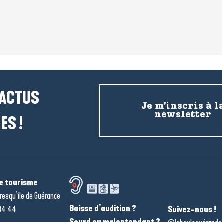
 ACTUS
Je m’inscris à l
newsletter
ES !
de tourisme
resqu’île de Guérande
Baisse d’audition ?
34 44
Suivez-nous !
Sourd ou malentendant ?