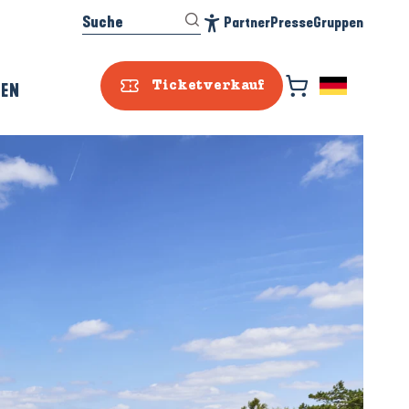
Suche
Partner
Presse
Gruppen
Accessibilité
REN
Ticketverkauf