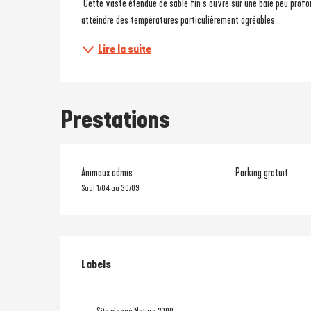
 Cette vaste étendue de sable fin s’ouvre sur une baie peu profonde, idéale pour profiter de l’océan en toute sérénité. Ici, l’eau peut 
atteindre des températures particulièrement agréables...
Lire la suite
Prestations
Animaux admis
Parking gratuit
Sauf 1/04 au 30/09
Offres de prestati
Labels
Labels