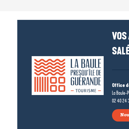
VOS
SALÉ
Office 
La Baule-P
02 40 24 
Nou