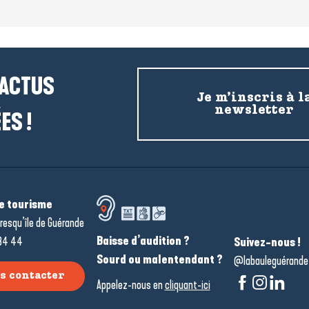
 ACTUS
Je m’inscris à l
newsletter
ES !
de tourisme
resqu’île de Guérande
Baisse d’audition ?
34 44
Suivez-nous !
Sourd ou malentendant ?
@labauleguérande
s contacter
Appelez-nous en
cliquant-ici