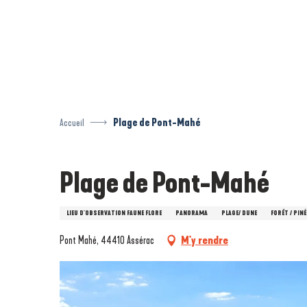
Aller
au
contenu
principal
Accueil
Plage de Pont-Mahé
Plage de Pont-Mahé
LIEU D'OBSERVATION FAUNE FLORE
PANORAMA
PLAGE/ DUNE
FORÊT / PIN
Pont Mahé, 44410 Assérac
M'y rendre