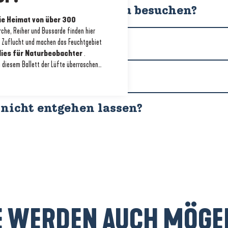
zeit, um die Brière zu besuchen?
die Heimat von über 300
che, Reiher und Bussarde finden hier
r Zuflucht und machen das Feuchtgebiet
umpf zu erkunden?
dies für Naturbeobachter
.
n diesem Ballett der Lüfte überraschen…
ich?
 nicht entgehen lassen?
E WERDEN AUCH MÖGEN