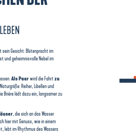
RLEBEN
it sein Gesicht: Blütenpracht im
bst und geheimnisvolle Nebel im
lassen.
Als Paar
wird die Fahrt
zu
 Naturgröße: Reiher, Libellen und
ie Brière lädt dazu ein, langsamer zu
äuser
, die sich an das Wasser
ch hier mit Genuss, wie in einem
met, lebt im Rhythmus des Wassers