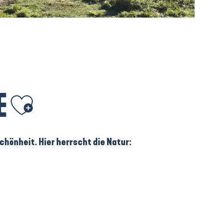
E
Ajouter aux favoris
chönheit.
Hier herrscht die Natur: