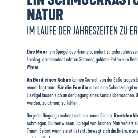
NATUR
IM LAUFE DER JAHRESZEITEN ZU E
Das Moor
, ein Spiegel des Himmels, ändert zu jeder Jahresze
Frühling, strahlendes Licht im Sommer, goldene Reflexe im Her
Winter.
An Bord eines Kahns
können Sie sich von der Stille tragen 
einem Tagtraum.
Für die Familie
ist es eine Schnitzeljagd in
Eisvögel lassen sich an der Biegung eines Kanals überraschen. D
werden, zu atmen, zu fühlen…
Bei jeder Biegung zeichnet sich ein neues Bild ab:
Reetdachh
schmiegen, Blumenwiesen, Spiegel von Teichen. Man verliert si
Traum. Selbst wenn sie stillsteht, bewegt sich die Brière, at