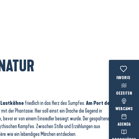
NATUR
Voir les favo
GEZEITEN
 Lastkähne
friedlich in das Herz des Sumpfes.
Am Port de
WEBCAMS
r mit der Phantasie: Hier soll einst ein Drache die Gegend in
 bevor er von einem Einsiedler besiegt wurde. Der gespaltene
AGENDA
ythischen Kampfes. Zwischen Stille und Erzählungen aus
rière wie ein lebendiges Märchen entdecken.