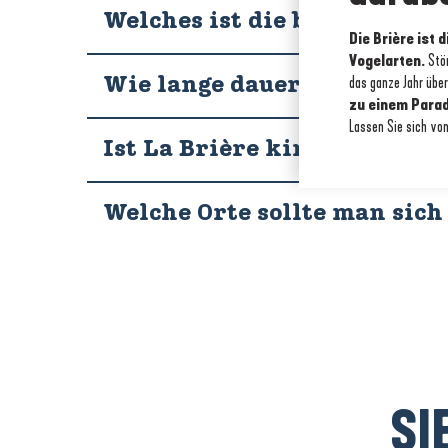
Welches ist die beste Jahres
Die Brière ist 
Vogelarten.
Stör
das ganze Jahr übe
Wie lange dauert es, den S
zu einem Para
Lassen Sie sich vo
Ist La Brière kinderfreundl
Welche Orte sollte man sich
SI