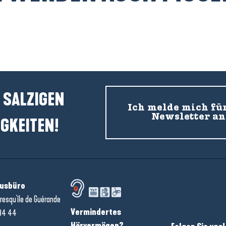
Saint-Lyphard
 SALZIGEN
Ich melde mich fü
Newsletter an
GKEITEN!
usbüro
resqu'île de Guérande
Vermindertes
34 44
Hörvermögen?