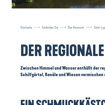
Startseite
Entdecken Sie
Das Reiseziel
Saint-Ly
DER REGIONALE
Zwischen
Himmel
und
Wasser
enthüllt der
re
Schilfgürtel, Kanäle
und
Wiesen
vermischen si
EIN SCHMUCKKÄSTC