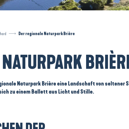
phard
Der regionale Naturpark Brière
 NATURPARK BRIÈR
gionale Naturpark Brière
eine Landschaft von seltener
S
ch zu einem Ballett aus Licht und Stille.
HEN DER