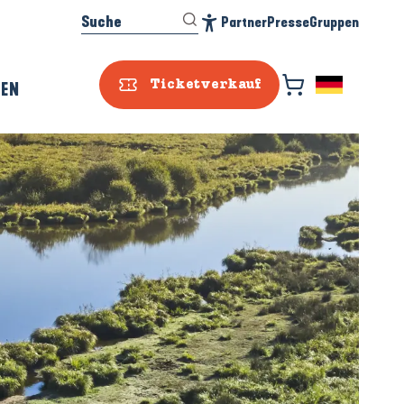
Suche
Partner
Presse
Gruppen
Accessibilité
REN
Ticketverkauf