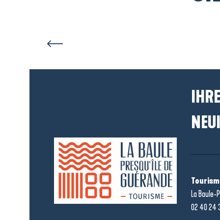
IHRE
NEUI
Tourism
La Baule-P
02 40 24 