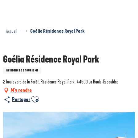
Aller
au
contenu
principal
Accueil
Goélia Résidence Royal Park
Prestataire engagé dans une démarche environnementale
Goélia Résidence Royal Park
RÉSIDENCE DE TOURISME
2 boulevard de la Forêt, Résidence Royal Park, 44500 La Baule-Escoublac
M'y rendre
Ajouter aux favoris
Partager