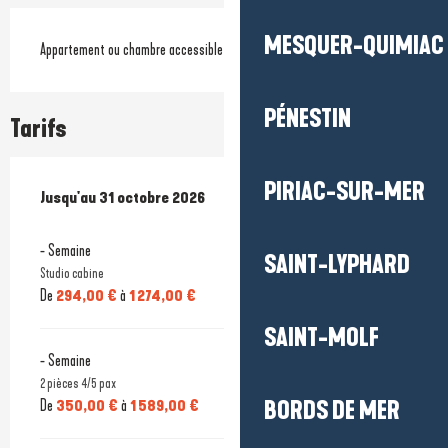
MESQUER-QUIMIAC
Appartement ou chambre accessible
PÉNESTIN
Tarifs
PIRIAC-SUR-MER
Du
Jusqu'au
3 janvier 2026
31 octobre 2026
au
31 octobre 2026
- Semaine
SAINT-LYPHARD
Studio cabine
De
294,00 €
à
1 274,00 €
SAINT-MOLF
- Semaine
2 pièces 4/5 pax
De
350,00 €
à
1 589,00 €
BORDS DE MER