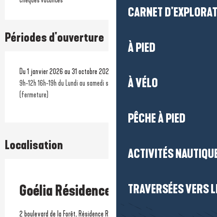
Chèques vacances
CARNET D'EXPLORA
Périodes d'ouverture
À PIED
Du 1 janvier 2026 au 31 octobre 2026 - Fermé le mercredi, le dimanche
À VÉLO
9h-12h 16h-19h du Lundi au samedi sauf mercredi et dimanche
(fermeture)
PÊCHE À PIED
Localisation
ACTIVITÉS NAUTIQUE
Prestataire engagé dans une démarche environnementale
Goélia Résidence Royal Park
TRAVERSÉES VERS LE
2 boulevard de la Forêt, Résidence Royal Park, 44500 La Baule-