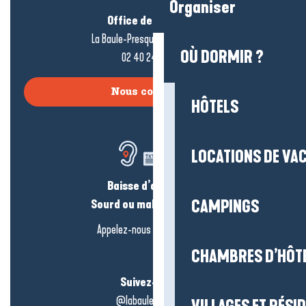
Organiser
Office de tourisme
La Baule-Presqu’île de Guérande
OÙ DORMIR ?
02 40 24 34 44
Nous contacter
HÔTELS
LOCATIONS DE VA
Baisse d’audition ?
Sourd ou malentendant ?
CAMPINGS
Appelez-nous en
cliquant-ici
CHAMBRES D’HÔT
Suivez-nous !
@labauleguérande