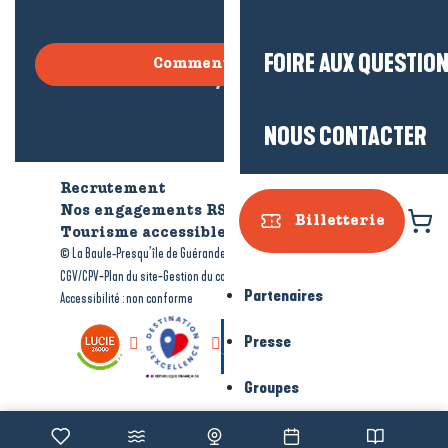
FOIRE AUX QUESTIO
Comment venir ?
NOUS CONTACTER
Recrutement
Qui sommes-nous ?
Nos engagements RSE
Billetterie
Tourisme accessible
Brochures
-
-
© La Baule-Presqu’île de Guérande tourisme
Mentions légales
-
-
-
CGV/CPV
Plan du site
Gestion du consentement
Partenaires
Accessibilité : non conforme
Presse
Groupes