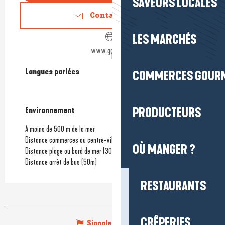
SAVEURS LOCALES
Contactez-nous
LES MARCHÉS
www.goelia.com
Langues parlées
Langues parlées
COMMERCES GOUR
PRODUCTEURS
Environnement
Environnement
A moins de 500 m de la mer
Distance commerces ou centre-ville
OÙ MANGER ?
Distance plage ou bord de mer
(300m)
Distance arrêt de bus
(50m)
RESTAURANTS
CRÊPERIES
Signaler une erreur