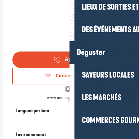
LIEUX DE SORTIES E
DES ÉVÉNEMENTS AU
Déguster
Appeler
SAVEURS LOCALES
Contactez-nous
LES MARCHÉS
www.camping-lesparcs.com
Langues parlées
Langues parlées
COMMERCES GOUR
Environnement
Environnement