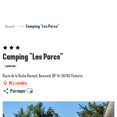
Aller
au
contenu
principal
Accueil
Camping "Les Parcs"
Prestataire engagé dans une démarche environnementale
Camping "Les Parcs"
CAMPING
Route de la Roche Bernard, Keravard, BP 14, 56760 Pénestin
M'y rendre
Ajouter aux favoris
Partager