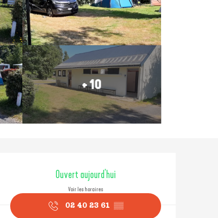
+ 10
Ouverture et coordonné
Ouvert aujourd'hui
Voir les horaires
02 40 23 61
▒▒