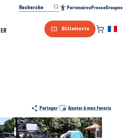
Recherche
Partenaires
Presse
Groupes
Accessibilité
SER
Billetterie
Prestataire e
Ajouter aux favoris
Partager
Ajouter à mes favoris