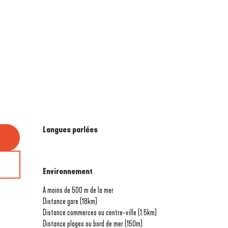
Langues parlées
Langues parlées
Environnement
Environnement
A moins de 500 m de la mer
Distance gare
(18km)
Distance commerces ou centre-ville
(1.5km)
Distance plages ou bord de mer
(150m)