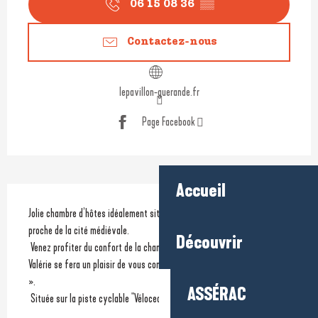
06 15 08 36
▒▒
Contactez-nous
lepavillon-guerande.fr
Page Facebook
Accueil
Description
Jolie chambre d’hôtes idéalement située au calme entre marais et 
proche de la cité médiévale.
Découvrir
 Venez profiter du confort de la chambre, de son jardin, sa piscine… 
Valérie se fera un plaisir de vous concocter un petit déjeuner « maison 
». 
ASSÉRAC
 Située sur la piste cyclable "Vélocean", nous accueillons nos...