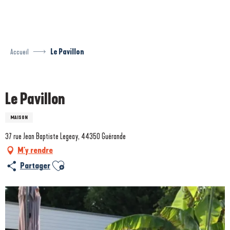
Aller
au
contenu
principal
Accueil
Le Pavillon
Prestataire engagé dans une démarche écoresponsable
Le Pavillon
MAISON
37 rue Jean Baptiste Legeay, 44350 Guérande
M'y rendre
Ajouter aux favoris
Partager