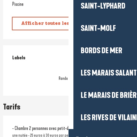
Piscine
SAINT-LYPHARD
Afficher toutes les prestations
SAINT-MOLF
BORDS DE MER
Offres de prestations
Labels
Labels
LES MARAIS SALAN
Rando Accueil
LE MARAIS DE BRIÈR
Tarifs
LES RIVES DE VILAIN
- Chambre 2 personnes avec petit-déjeuner
une nuitée - 25 euros à 30 euros par personne supplémentaire