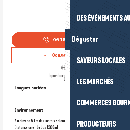
DES ÉVÉNEMENTS AU
Déguster
06 15 08 36
▒▒
Contactez-nous
SAVEURS LOCALES
lepavillon-guerande.fr
LES MARCHÉS
Langues parlées
Langues parlées
COMMERCES GOUR
Environnement
Environnement
A moins de 5 km des marais salants
PRODUCTEURS
Distance arrêt de bus
(300m)