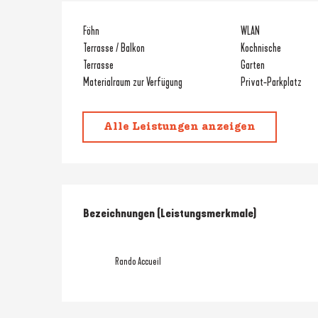
Föhn
WLAN
Terrasse / Balkon
Kochnische
Terrasse
Garten
Materialraum zur Verfügung
Privat-Parkplatz
Alle Leistungen anzeigen
Leistungensmöglic
Bezeichnungen (Leistungsmerkmale)
Bezeichnungen (Leistungsmerkmale)
Rando Accueil