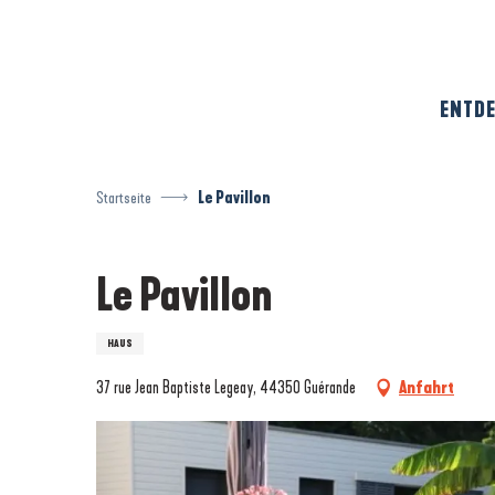
Aller
au
contenu
principal
ENTDE
Startseite
Le Pavillon
Le Pavillon
HAUS
37 rue Jean Baptiste Legeay, 44350 Guérande
Anfahrt