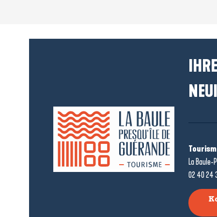
IHRE
NEUI
Tourism
La Baule-P
02 40 24 
K