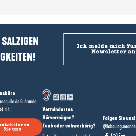
 SALZIGEN
Ich melde mich fü
Newsletter an
GKEITEN!
usbüro
resqu'île de Guérande
Vermindertes
34 44
Hörvermögen?
Folgen Sie uns!
Taub oder schwerhörig?
ontaktieren
@labauleguérande
Sie uns