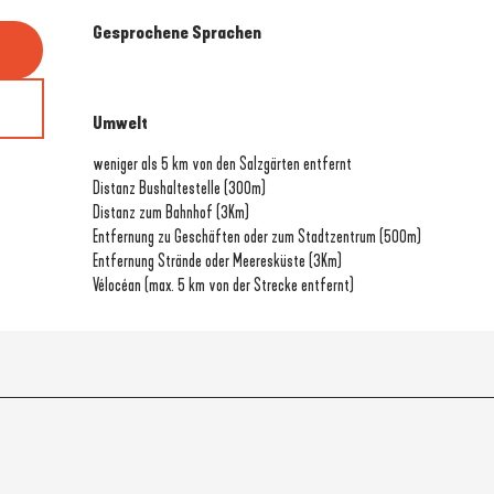
Gesprochene Sprachen
Gesprochene Sprachen
Umwelt
Umwelt
weniger als 5 km von den Salzgärten entfernt
Distanz Bushaltestelle
(300m)
Distanz zum Bahnhof
(3Km)
Entfernung zu Geschäften oder zum Stadtzentrum
(500m)
Entfernung Strände oder Meeresküste
(3Km)
Vélocéan (max. 5 km von der Strecke entfernt)