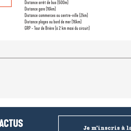
Distance arrêt de bus
(500m)
Distance gare
(16km)
Distance commerces ou centre-ville
(2km)
Distance plages ou bord de mer
(16km)
GRP - Tour de Brière (à 2 km maxi du circuit)
 ACTUS
Je m’inscris à l