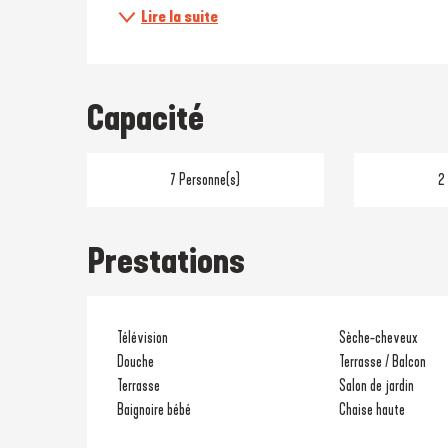
Lire la suite
Capacité
7 Personne(s)
2
Prestations
Télévision
Sèche-cheveux
Douche
Terrasse / Balcon
Terrasse
Salon de jardin
Baignoire bébé
Chaise haute