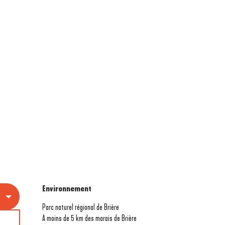
Environnement
Environnement
Parc naturel régional de Brière
A moins de 5 km des marais de Brière