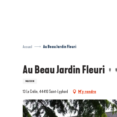
Aller
au
contenu
principal
Accueil
Au Beau Jardin Fleuri
Au Beau Jardin Fleuri
MAISON
13 Le Crélin, 44410 Saint-Lyphard
M'y rendre