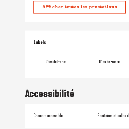
Afficher toutes les prestations
Offres de prestati
Labels
Labels
Gîtes de France
Gîtes de France
Accessibilité
Chambre accessible
Sanitaires et salles 