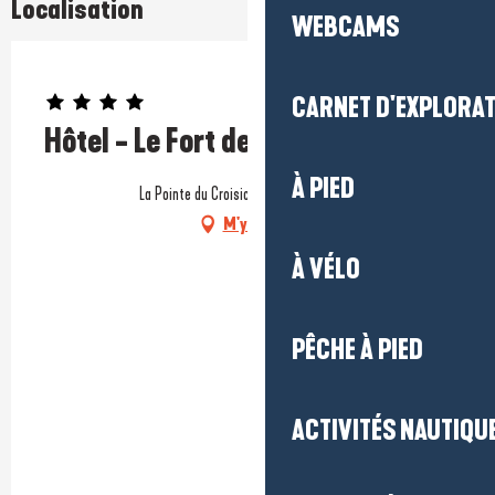
Localisation
WEBCAMS
Prestataire engagé dans une démarche environnementale
CARNET D'EXPLORA
Hôtel - Le Fort de l'Océan
À PIED
La Pointe du Croisic, 44490 Le Croisic
M'y rendre
À VÉLO
PÊCHE À PIED
ACTIVITÉS NAUTIQUE