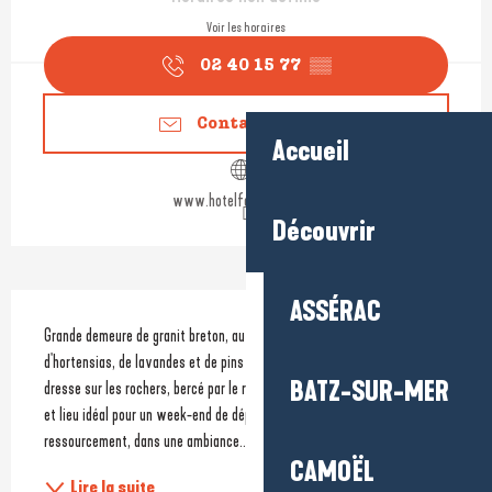
Voir les horaires
02 40 15 77
▒▒
Contactez-nous
Accueil
www.hotelfortocean.com
Découvrir
Description
ASSÉRAC
Grande demeure de granit breton, au milieu d'un jardin de gazon, 
d'hortensias, de lavandes et de pins maritimes, le Fort de l'Océan se 
BATZ-SUR-MER
dresse sur les rochers, bercé par le rythme des marées. Hôtel de charme 
et lieu idéal pour un week-end de dépaysement total et de 
ressourcement, dans une ambiance...
CAMOËL
Lire la suite