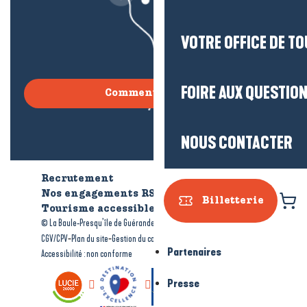
VOTRE OFFICE DE T
FOIRE AUX QUESTIO
Comment venir ?
NOUS CONTACTER
Recrutement
Qui sommes-nous ?
Nos engagements RSE
Billetterie
Tourisme accessible
Brochures
-
-
© La Baule-Presqu’île de Guérande tourisme
Mentions légales
-
-
-
CGV/CPV
Plan du site
Gestion du consentement
Partenaires
Accessibilité : non conforme
Presse