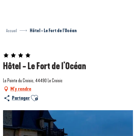
Aller
au
contenu
principal
Accueil
Hôtel - Le Fort de l'Océan
Prestataire engagé dans une démarche environnementale
Hôtel - Le Fort de l'Océan
La Pointe du Croisic, 44490 Le Croisic
M'y rendre
Ajouter aux favoris
Partager