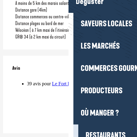
Déguster
A moins de 5 km des marais salants
Distance gare
(4km)
Distance commerces ou centre-ville
SAVEURS LOCALES
Distance plages ou bord de mer
Vélocéan ( à 7 km maxi de l'itinéraire)
GR® 34 (à 2 km maxi du circuit)
LES MARCHÉS
COMMERCES GOUR
Avis
Avis
PRODUCTEURS
OÙ MANGER ?
RESTAURANTS