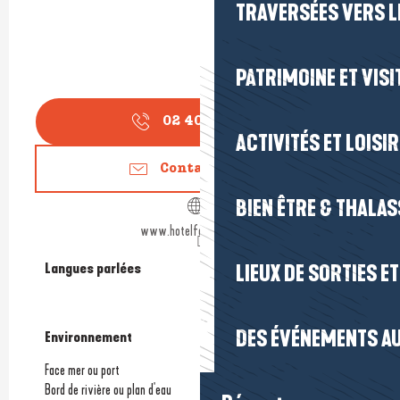
TRAVERSÉES VERS LE
PATRIMOINE ET VISI
02 40 15 77
▒▒
ACTIVITÉS ET LOISI
Contactez-nous
BIEN ÊTRE & THALA
www.hotelfortocean.com
Langues parlées
Langues parlées
LIEUX DE SORTIES E
DES ÉVÉNEMENTS AU
Environnement
Environnement
Face mer ou port
Bord de rivière ou plan d'eau