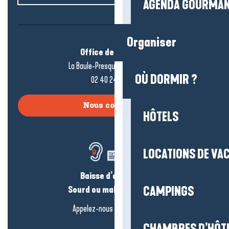
AGENDA GOURMA
Organiser
Office de tourisme
La Baule-Presqu’île de Guérande
OÙ DORMIR ?
02 40 24 34 44
Nous contacter
HÔTELS
LOCATIONS DE VA
Baisse d’audition ?
Sourd ou malentendant ?
CAMPINGS
Appelez-nous en
cliquant-ici