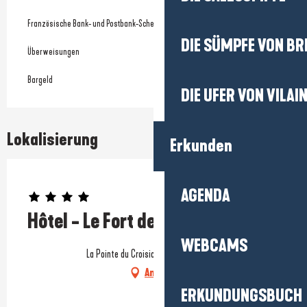
Französische Bank- und Postbank-Schecks
DIE SÜMPFE VON BR
Überweisungen
Bargeld
DIE UFER VON VILAI
Lokalisierung
Erkunden
Prestataire engagé dans une démarche environnementale
AGENDA
Hôtel - Le Fort de l'Océan
WEBCAMS
La Pointe du Croisic, 44490 Le Croisic
Anfahrt
ERKUNDUNGSBUCH