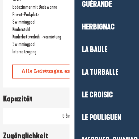
GUÉRANDE
Badezimmer mit Badewanne
Privat-Parkplatz
Swimmingpool
HERBIGNAC
Kinderstuhl
Kinderbettverleih, -vermietung
Swimmingpool
LA BAULE
Internetzugang
LA TURBALLE
Alle Leistungen anzeigen
LE CROISIC
Kapazität
9 Zimmer
LE POULIGUEN
Zugänglichkeit