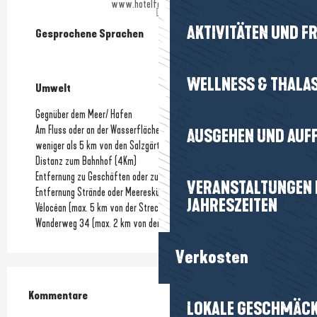
www.hotelfortocean.com
AKTIVITÄTEN UND FR
Gesprochene Sprachen
Gesprochene Sprachen
WELLNESS & THALA
Umwelt
Umwelt
Gegnüber dem Meer/ Hafen
Am Fluss oder an der Wasserfläche
AUSGEHEN UND AUF
weniger als 5 km von den Salzgärten entfernt
Distanz zum Bahnhof
(4Km)
Entfernung zu Geschäften oder zum Stadtzentrum
VERANSTALTUNGEN I
Entfernung Strände oder Meeresküste
JAHRESZEITEN
Vélocéan (max. 5 km von der Strecke entfernt)
Wanderweg 34 (max. 2 km von der Strecke entfernt)
Verkosten
Kommentare
Kommentare
LOKALE GESCHMÄC