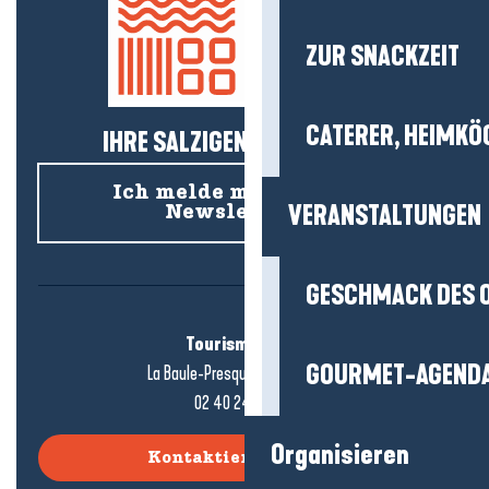
ZUR SNACKZEIT
CATERER, HEIMKÖ
IHRE SALZIGEN NEUIGKEITEN!
Ich melde mich für den
VERANSTALTUNGEN
Newsletter an
GESCHMACK DES 
Tourismusbüro
GOURMET-AGEND
La Baule-Presqu'île de Guérande
02 40 24 34 44
Organisieren
Kontaktieren Sie uns