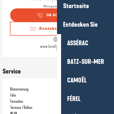
Startseite
Öffnungszeiten ansehen
02 40 15 77
▒▒
Entdecken Sie
Kontaktieren Sie uns
ASSÉRAC
www.hotelfortocean.com
BATZ-SUR-MER
Service
CAMOËL
Klimatisierung
Föhn
FÉREL
Fernsehen
Terrasse / Balkon
WLAN