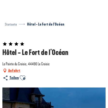
Aller
au
contenu
principal
Startseite
Hôtel - Le Fort de l'Océan
Prestataire engagé dans une démarche environnementale
Hôtel - Le Fort de l'Océan
La Pointe du Croisic, 44490 Le Croisic
Anfahrt
Ajouter aux favoris
Teilen