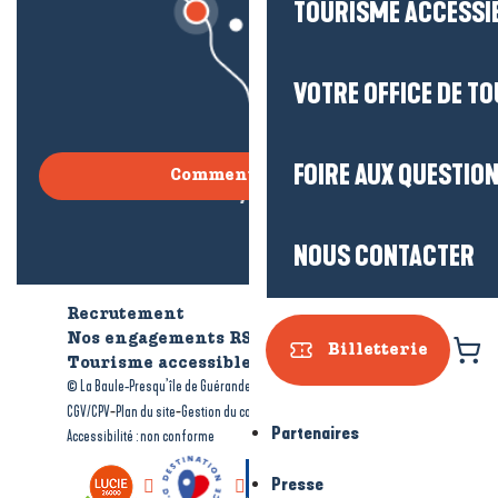
TOURISME ACCESSI
VOTRE OFFICE DE T
FOIRE AUX QUESTIO
Comment venir ?
NOUS CONTACTER
Recrutement
Qui sommes-nous ?
Nos engagements RSE
Billetterie
Tourisme accessible
Brochures
-
-
© La Baule-Presqu’île de Guérande tourisme
Mentions légales
-
-
-
CGV/CPV
Plan du site
Gestion du consentement
Partenaires
Accessibilité : non conforme
Presse