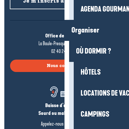
Je m’inscris à la newsletter
AGENDA GOURMA
Organiser
Office de tourisme
La Baule-Presqu’île de Guérande
OÙ DORMIR ?
02 40 24 34 44
Nous contacter
HÔTELS
LOCATIONS DE VA
Baisse d’audition ?
Sourd ou malentendant ?
CAMPINGS
Appelez-nous en
cliquant-ici