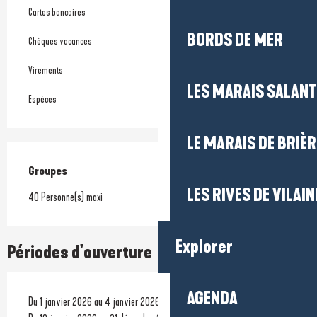
Cartes bancaires
BORDS DE MER
Chèques vacances
Virements
LES MARAIS SALAN
Espèces
LE MARAIS DE BRIÈR
Groupes
Groupes
LES RIVES DE VILAIN
40 Personne(s) maxi
Explorer
Périodes d'ouverture
AGENDA
Du 1 janvier 2026 au 4 janvier 2026