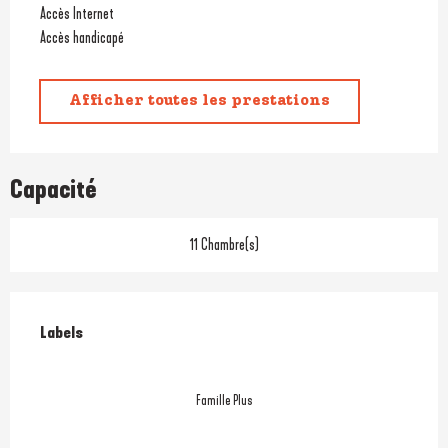
Accès Internet
Accès handicapé
Afficher toutes les prestations
Capacité
11 Chambre(s)
Offres de prestations
Labels
Labels
Famille Plus