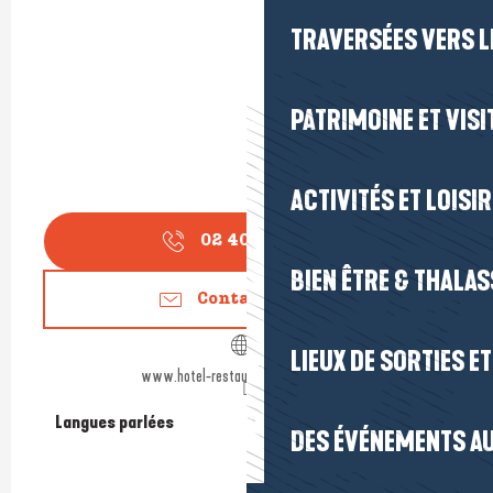
TRAVERSÉES VERS LE
PATRIMOINE ET VISI
ACTIVITÉS ET LOISI
02 40 23 50
▒▒
BIEN ÊTRE & THALA
Contactez-nous
LIEUX DE SORTIES E
www.hotel-restaurantdelaposte.com
Langues parlées
Langues parlées
DES ÉVÉNEMENTS AU