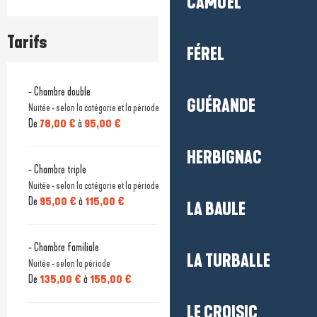
CAMOËL
Tarifs
FÉREL
- Chambre double
GUÉRANDE
Nuitée - selon la catégorie et la période
De
78,00 €
à
95,00 €
HERBIGNAC
- Chambre triple
Nuitée - selon la catégorie et la période
De
95,00 €
à
115,00 €
LA BAULE
- Chambre familiale
LA TURBALLE
Nuitée - selon la période
De
135,00 €
à
155,00 €
LE CROISIC