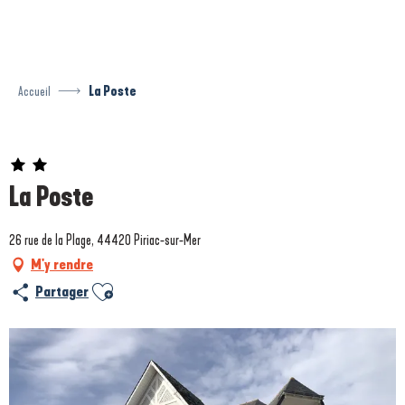
Aller
au
contenu
principal
Accueil
La Poste
Prestataire engagé dans une démarche environnementale
La Poste
26 rue de la Plage, 44420 Piriac-sur-Mer
M'y rendre
Ajouter aux favoris
Partager