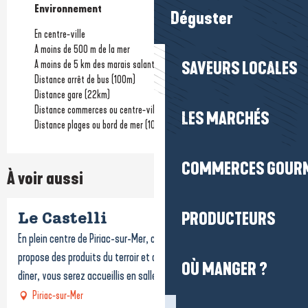
Environnement
Environnement
Déguster
En centre-ville
A moins de 500 m de la mer
A moins de 5 km des marais salants
SAVEURS LOCALES
Distance arrêt de bus
(100m)
Distance gare
(22km)
Distance commerces ou centre-ville
LES MARCHÉS
Distance plages ou bord de mer
(100m)
COMMERCES GOUR
À voir aussi
Réservable
PRODUCTEURS
Le Castelli
En plein centre de Piriac-sur-Mer, ce restaurant de bord de mer vous
propose des produits du terroir et de la mer. Du petit-déjeuner au
OÙ MANGER ?
dîner, vous serez accueillis en salle...
Piriac-sur-Mer