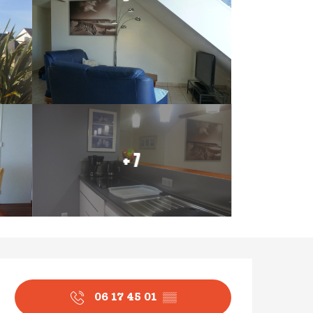
+ 7
Ouverture et coordonné
06 17 45 01
▒▒