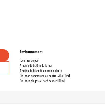
Environnement
Environnement
Face mer ou port
A moins de 500 m de la mer
A moins de 5 km des marais salants
Distance commerces ou centre-ville
(1km)
Distance plages ou bord de mer
(50m)