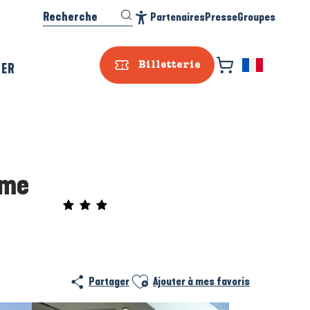
Recherche
Partenaires
Presse
Groupes
Accessibilité
SER
Billetterie
Mme
Prestataire e
Ajouter aux favoris
Partager
Ajouter à mes favoris