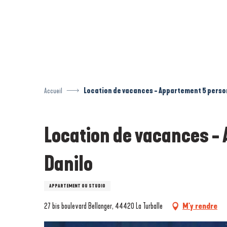
Aller
au
contenu
principal
Accueil
Location de vacances - Appartement 5 perso
Location de vacances -
Danilo
APPARTEMENT OU STUDIO
27 bis boulevard Bellanger, 44420 La Turballe
M'y rendre