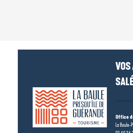
VOS
SALÉ
Office 
La Baule-P