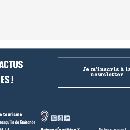
 ACTUS
Je m’inscris à l
newsletter
ES !
de tourisme
resqu’île de Guérande
Baisse d’audition ?