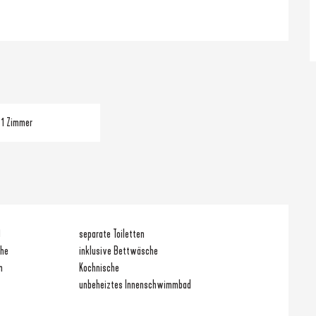
1 Zimmer
)
separate Toiletten
che
inklusive Bettwäsche
n
Kochnische
unbeheiztes Innenschwimmbad