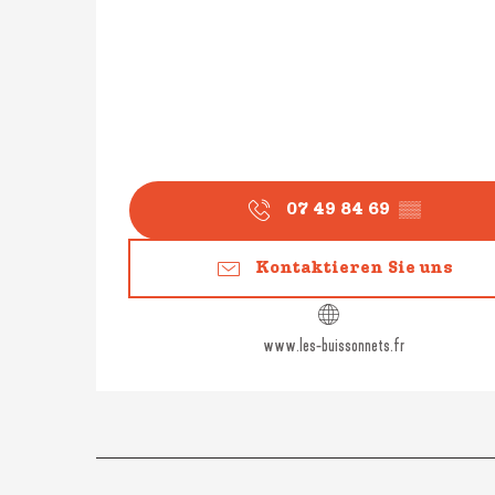
07 49 84 69
▒▒
Kontaktieren Sie uns
www.les-buissonnets.fr