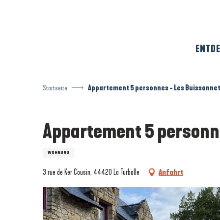
Aller
au
contenu
principal
ENTDE
Startseite
Appartement 5 personnes - Les Buissonne
Appartement 5 personn
WOHNUNG
3 rue de Ker Cousin, 44420 La Turballe
Anfahrt