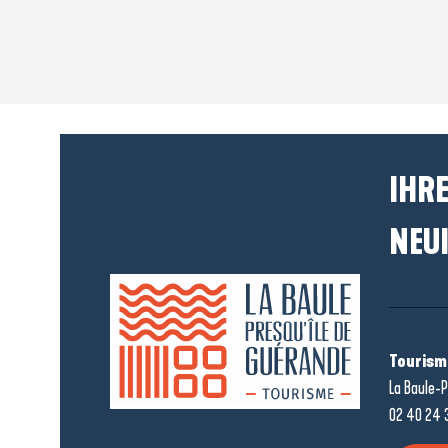
IHRE
NEUI
Tourism
La Baule-P
02 40 24 