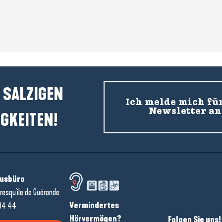
 SALZIGEN
Ich melde mich fü
Newsletter an
GKEITEN!
usbüro
resqu'île de Guérande
Vermindertes
34 44
Hörvermögen?
Folgen Sie uns!