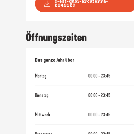
c-est-quoi-arcaterra-
2043127
Öffnungszeiten
Das ganze Jahr über
Das ganze Jahr über
Montag
00:00 - 23:45
Dienstag
00:00 - 23:45
Mittwoch
00:00 - 23:45