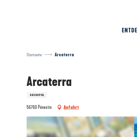
Aller
au
contenu
principal
ENTDE
Startseite
Arcaterra
Arcaterra
SUCHSPIEL
56760 Pénestin
Anfahrt