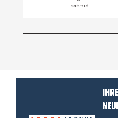
arcaterra.net
IHRE
NEUI