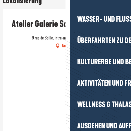
Lokalisierung
WASSER- UND FLUS
Atelier Galerie Sophia Rancatore
9 rue de Saillé, Intra-muros, 44350 Guérande
ÜBERFAHRTEN ZU DE
Anfahrt
KULTURERBE UND B
AKTIVITÄTEN UND FR
WELLNESS & THALA
AUSGEHEN UND AUF