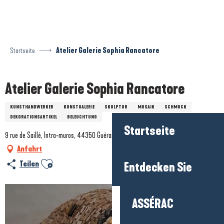
Aller
au
contenu
principal
Startseite
Atelier Galerie Sophia Rancatore
Atelier Galerie Sophia Rancatore
KUNSTHANDWERKER
KUNSTGALERIE
SKULPTUR
MOSAIK
SCHMUCK
DEKORATIONSARTIKEL
BELEUCHTUNG
Startseite
9 rue de Saillé, Intra-muros, 44350 Guérande
Anfahrt
Ajouter aux favoris
Teilen
Entdecken Sie
ASSÉRAC