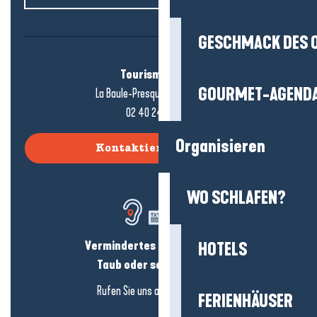
GESCHMACK DES 
Tourismusbüro
GOURMET-AGEND
La Baule-Presqu'île de Guérande
02 40 24 34 44
Organisieren
Kontaktieren Sie uns
WO SCHLAFEN?
Vermindertes Hörvermögen?
HOTELS
Taub oder schwerhörig?
Rufen Sie uns an in
hier klicken
FERIENHÄUSER