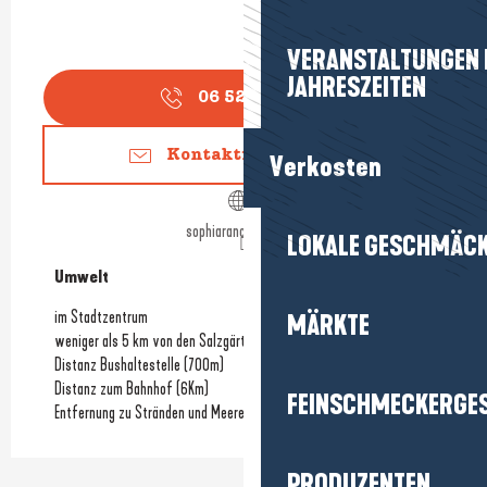
VERANSTALTUNGEN I
JAHRESZEITEN
06 52 96 05
▒▒
Kontaktieren Sie uns
Verkosten
sophiarancatore.com
LOKALE GESCHMÄC
Umwelt
Umwelt
im Stadtzentrum
MÄRKTE
weniger als 5 km von den Salzgärten entfernt
Distanz Bushaltestelle
(700m)
Distanz zum Bahnhof
(6Km)
FEINSCHMECKERGE
Entfernung zu Stränden und Meeresküste
(6Km)
PRODUZENTEN