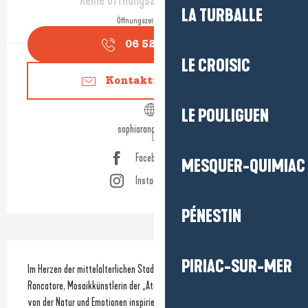
Keine Öffnungszeiten hinterlegt
LA TURBALLE
Öffnungszeiten ansehen
06 52 96 05
▒▒
LE CROISIC
Kontaktieren Sie uns
LE POULIGUEN
sophiarancatore.com
Facebook Seite
MESQUER-QUIMIAC
Instagram Seite
PÉNESTIN
Beschreibung
PIRIAC-SUR-MER
Im Herzen der mittelalterlichen Stadt Guérande schafft Sophia 
Rancatore, Mosaikkünstlerin der „Ateliers d’Art de France“, Werke, die 
von der Natur und Emotionen inspiriert sind. Skulpturen und 