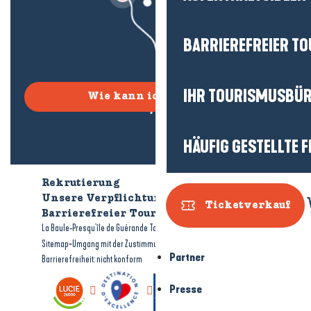
BARRIEREFREIER T
IHR TOURISMUSBÜ
Wie kann ich kommen?
HÄUFIG GESTELLTE 
Rekrutierung
Wer sind wir?
Unsere Verpflichtungen
Ticketverkauf
Barrierefreier Tourismus
Broschüren
-
-
La Baule-Presqu'île de Guérande Tourismus
Rechtliche Hinweise
-
-
Sitemap
Umgang mit der Zustimmung
Partner
Barrierefreiheit: nicht konform
Presse