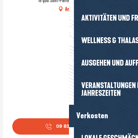
18 quai Saint-Pierre, 44420 La Turballe
Anfahrt
AKTIVITÄTEN UND FR
WELLNESS & THALA
AUSGEHEN UND AUF
VERANSTALTUNGEN I
JAHRESZEITEN
Verkosten
09 83 33 07
▒▒