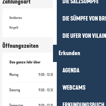
DIE SALZSÜMPFE
Zahlungsart
DIE SÜMPFE VON BR
Bankkarten
Bargeld
DIE UFER VON VILAI
Öffnungszeiten
Erkunden
Das ganze Jahr über
Das ganze Jahr über
AGENDA
Montag
11:00 - 13:30
WEBCAMS
Dienstag
11:00 - 13:30
ERKUNDUNGSBUCH
Donnerstag
11:00 - 13:30