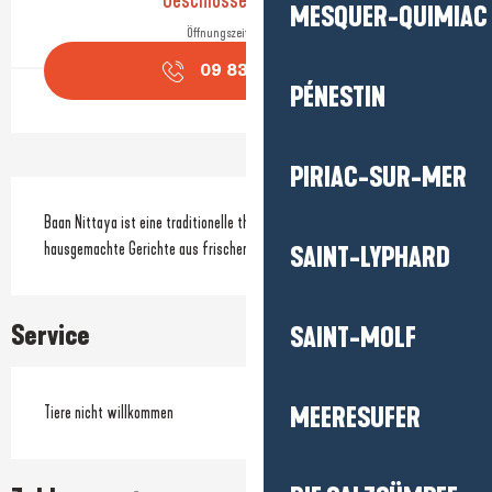
Geschlossen für heute
MESQUER-QUIMIAC
Öffnungszeiten ansehen
09 83 33 07
▒▒
PÉNESTIN
PIRIAC-SUR-MER
Beschreibung
Baan Nittaya ist eine traditionelle thailändische Küche, die 
hausgemachte Gerichte aus frischen Zutaten anbietet.
SAINT-LYPHARD
Service
SAINT-MOLF
MEERESUFER
Tiere nicht willkommen