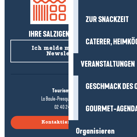
ZUR SNACKZEIT
IHRE SALZIGEN NEUIGKEITEN!
CATERER, HEIMKÖ
Ich melde mich für den
Newsletter an
VERANSTALTUNGEN
GESCHMACK DES 
Tourismusbüro
La Baule-Presqu'île de Guérande
02 40 24 34 44
GOURMET-AGEND
Kontaktieren Sie uns
Organisieren