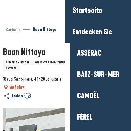
Aller
Startseite
au
contenu
principal
Startseite
Baan Nittaya
Entdecken Sie
Baan Nittaya
ASSÉRAC
ASIATISCHE KÜCHE
GERICHTE ZUM MITNEHMEN
AUSLÄNDISCHE SPEZIALITÄTEN
CATERER
BATZ-SUR-MER
18 quai Saint-Pierre, 44420 La Turballe
Anfahrt
CAMOËL
Ajouter aux favoris
Teilen
FÉREL