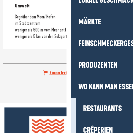
LOKALE GESCHMÄC
Umwelt
Umwelt
Gegnüber dem Meer/ Hafen
MÄRKTE
im Stadtzentrum
weniger als 500 m vom Meer entfernt
weniger als 5 km von den Salzgärten entfernt
FEINSCHMECKERGE
PRODUZENTEN
Einen Irrtum angeben
WO KANN MAN ESSE
RESTAURANTS
CRÊPERIEN