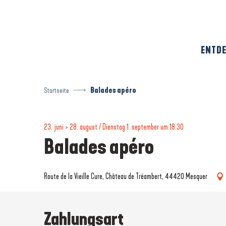
Aller
au
contenu
principal
ENTDE
Startseite
Balades apéro
23. juni > 28. august / Dienstag 1. september um 18:30
Balades apéro
Route de la Vieille Cure, Château de Tréambert, 44420 Mesquer
Zahlungsart