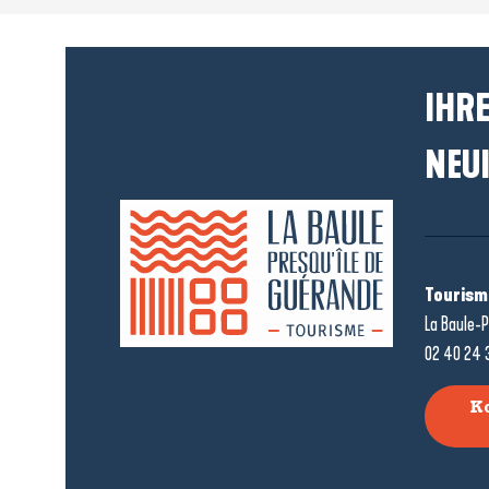
IHRE
NEUI
Tourism
La Baule-P
02 40 24 
K