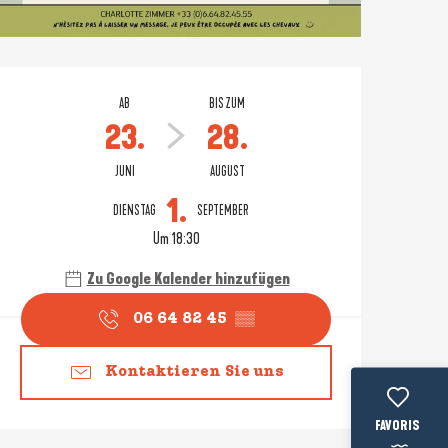
Öffnungszeiten & Konta
AB
BIS ZUM
23.
28.
JUNI
AUGUST
1.
DIENSTAG
SEPTEMBER
Um 18:30
Zu Google Kalender hinzufügen
06 64 82 45
▒▒
Kontaktieren Sie uns
Voir les favo