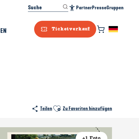
Suche
Partner
Presse
Gruppen
Accessibilité
REN
Ticketverkauf
Ajouter aux favoris
Teilen
Zu Favoriten hinzufügen
+1 Foto