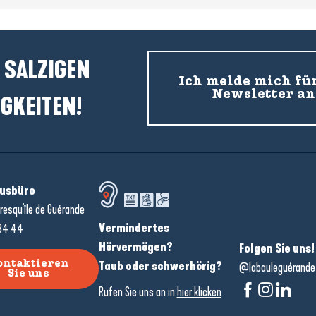
 SALZIGEN
Ich melde mich fü
Newsletter an
GKEITEN!
usbüro
resqu'île de Guérande
Vermindertes
34 44
Hörvermögen?
Folgen Sie uns!
Taub oder schwerhörig?
ontaktieren
@labauleguérande
Sie uns
Rufen Sie uns an in
hier klicken