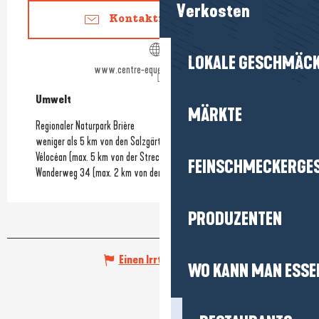
Verkosten
Kontaktieren Sie uns
LOKALE GESCHMÄC
www.centre-equestre-du-bel-air.fr
Umwelt
Umwelt
MÄRKTE
Regionaler Naturpark Brière
weniger als 5 km von den Salzgärten entfernt
Vélocéan (max. 5 km von der Strecke entfernt)
FEINSCHMECKERGE
Wanderweg 34 (max. 2 km von der Strecke entfernt)
PRODUZENTEN
Einen Irrtum angeben
WO KANN MAN ESSE