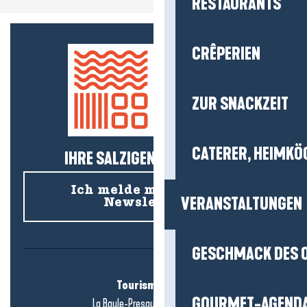
RESTAURANTS
CRÊPERIEN
ZUR SNACKZEIT
CATERER, HEIMKÖ
IHRE SALZIGEN NEUIGKEITEN!
Ich melde mich für den
VERANSTALTUNGEN
Newsletter an
GESCHMACK DES 
Tourismusbüro
GOURMET-AGEND
La Baule-Presqu'île de Guérande