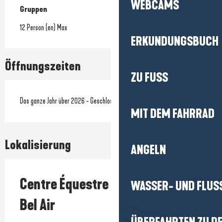
WEBCAMS
Gruppen
Gruppen
12 Person (en) Max
ERKUNDUNGSBUCH
Öffnungszeiten
ZU FUSS
Das ganze Jahr über 2026 - Geschlossen der sonntag
MIT DEM FAHRRAD
Lokalisierung
ANGELN
Centre Équestre et Poney Club du
WASSER- UND FLUS
Bel Air