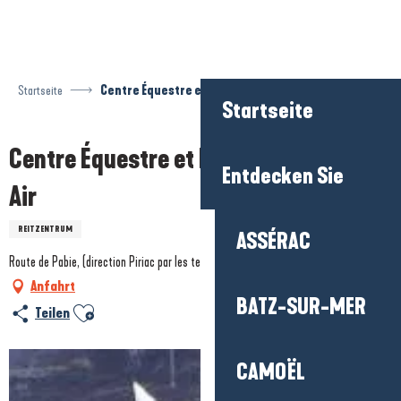
Aller
au
contenu
principal
Startseite
Centre Équestre et Poney Club du Bel Air
Startseite
Centre Équestre et Poney Club du Bel
Entdecken Sie
Air
REITZENTRUM
ASSÉRAC
Route de Pabie, (direction Piriac par les terres), 44420 Mesquer
Anfahrt
BATZ-SUR-MER
Ajouter aux favoris
Teilen
CAMOËL