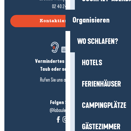
02 40 24 34 44
Organisieren
Kontaktieren Sie uns
WO SCHLAFEN?
Vermindertes Hörvermögen?
HOTELS
Taub oder schwerhörig?
Rufen Sie uns an in
hier klicken
FERIENHÄUSER
Folgen Sie uns!
CAMPINGPLÄTZE
@labauleguérande
GÄSTEZIMMER