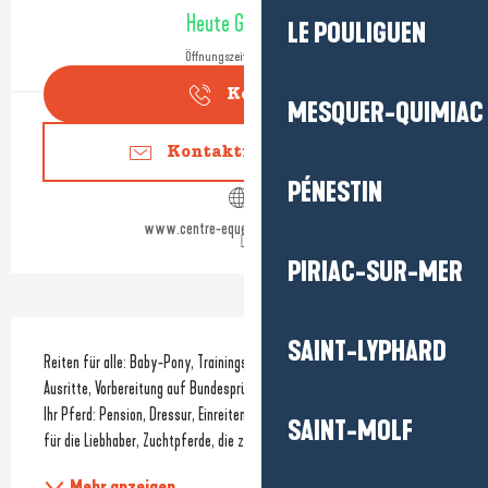
Öffnungszeiten & Kontaktdaten
Heute Geöffnet
LE POULIGUEN
Öffnungszeiten ansehen
Kontakt
MESQUER-QUIMIAC
Kontaktieren Sie uns
PÉNESTIN
www.centre-equestre-du-bel-air.fr
PIRIAC-SUR-MER
Beschreibung
SAINT-LYPHARD
Reiten für alle: Baby-Pony, Trainingskurse, Unterricht, Spaziergänge und 
Ausritte, Vorbereitung auf Bundesprüfungen und Wettbewerbe. Und für 
Ihr Pferd: Pension, Dressur, Einreiten oder Ruhestand. Und schließlich, 
SAINT-MOLF
für die Liebhaber, Zuchtpferde, die zum Verkauf stehen. 
Mehr anzeigen