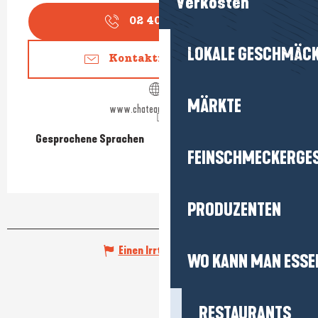
Verkosten
02 40 54 91
▒▒
LOKALE GESCHMÄC
Kontaktieren Sie uns
MÄRKTE
www.chateaudegoulaine.fr
Gesprochene Sprachen
Gesprochene Sprachen
FEINSCHMECKERGE
PRODUZENTEN
Einen Irrtum angeben
WO KANN MAN ESSE
RESTAURANTS