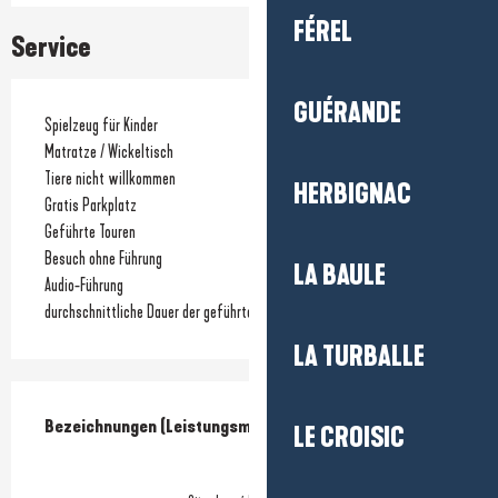
FÉREL
Service
GUÉRANDE
Spielzeug für Kinder
Matratze / Wickeltisch
Tiere nicht willkommen
HERBIGNAC
Gratis Parkplatz
Geführte Touren
Besuch ohne Führung
LA BAULE
Audio-Führung
durchschnittliche Dauer der geführten Tour
LA TURBALLE
Leistungensmöglichkeiten
Bezeichnungen (Leistungsmerkmale)
Bezeichnungen (Leistungsmerkmale)
LE CROISIC