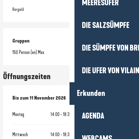
MEERESUFER
Bargeld
DIE SALZSÜMPFE
Gruppen
Gruppen
DIE SÜMPFE VON BR
150 Person (en) Max
DIE UFER VON VILAI
Öffnungszeiten
Erkunden
vom
Bis zum
5 April 2026
11 November 2026
bis zum
11 November 2026
Montag
14:00 - 18:30
AGENDA
Mittwoch
14:00 - 18:30
WEBCAMS