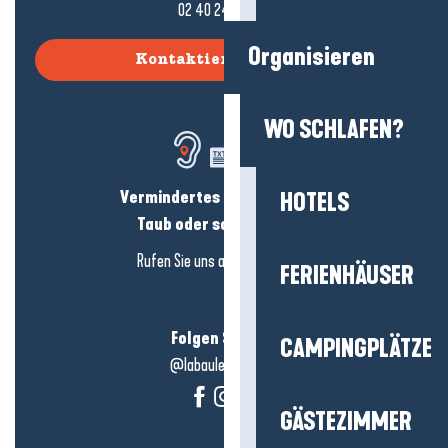
02 40 24 34 44
Organisieren
Kontaktieren Sie uns
WO SCHLAFEN?
Vermindertes Hörvermögen?
HOTELS
Taub oder schwerhörig?
Rufen Sie uns an in
hier klicken
FERIENHÄUSER
Folgen Sie uns!
CAMPINGPLÄTZE
@labauleguérande
GÄSTEZIMMER