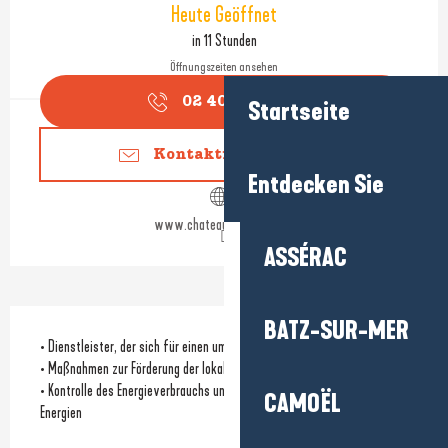
Heute Geöffnet
in 11 Stunden
Öffnungszeiten ansehen
02 40 54 91
▒▒
Startseite
Kontaktieren Sie uns
Entdecken Sie
www.chateaudegoulaine.fr
ASSÉRAC
BATZ-SUR-MER
• Dienstleister, der sich für einen umweltfreundlichen Ansatz einsetzt
• Maßnahmen zur Förderung der lokalen Biodiversität
• Kontrolle des Energieverbrauchs und/oder Nutzung erneuerbarer
CAMOËL
Energien