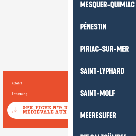
MESQUER-QUIMIAC
PÉNESTIN
PIRIAC-SUR-MER
SAINT-LYPHARD
Abfahrt
Guérande
Praktische Informationen
SAINT-MOLF
Entfernung
10.0 km
Dokumentation
GPX_FICHE N°9_DE LA CITÉ
Mit GPX 
MÉDIÉVALE AUX MARAIS
MEERESUFER