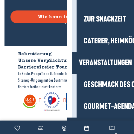
ZUR SNACKZEIT
Wie kann ich kommen?
CATERER, HEIMKÖ
Rekrutierung
Wer sind wir?
VERANSTALTUNGEN
Unsere Verpflichtungen
Barrierefreier Tourismus
Broschüren
-
-
La Baule-Presqu'île de Guérande Tourismus
Rechtliche Hinweise
-
-
Sitemap
Umgang mit der Zustimmung
GESCHMACK DES 
Barrierefreiheit: nicht konform
GOURMET-AGEND
Organisieren