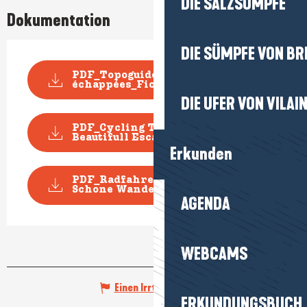
DIE SALZSÜMPFE
Dokumentation
DIE SÜMPFE VON BR
PDF_Topoguide VELO Les Belles
échappées_Fiche n...
DIE UFER VON VILAI
PDF_Cycling Topoguide
Beautifull Escape_File-n°...
Erkunden
PDF_Radfahren Topoguide
Schone Wanderausfluge-D...
AGENDA
WEBCAMS
Einen Irrtum angeben
ERKUNDUNGSBUCH