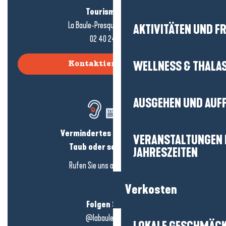
Tourismusbüro
La Baule-Presqu'île de Guérande
AKTIVITÄTEN UND FR
02 40 24 34 44
WELLNESS & THALA
Kontaktieren Sie uns
AUSGEHEN UND AUF
Vermindertes Hörvermögen?
VERANSTALTUNGEN I
Taub oder schwerhörig?
JAHRESZEITEN
Rufen Sie uns an in
hier klicken
Verkosten
Folgen Sie uns!
@labauleguérande