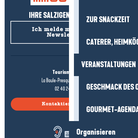
IHRE SALZIGEN NEUIGKEITEN!
ZUR SNACKZEIT
Ich melde mich für den
Newsletter an
CATERER, HEIMKÖ
VERANSTALTUNGEN
Tourismusbüro
La Baule-Presqu'île de Guérande
GESCHMACK DES 
02 40 24 34 44
Kontaktieren Sie uns
GOURMET-AGEND
Organisieren