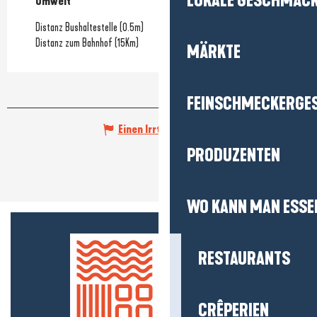
LOKALE GESCHMÄC
Umwelt
Umwelt
Distanz Bushaltestelle
(0.5m)
Distanz zum Bahnhof
(15Km)
MÄRKTE
FEINSCHMECKERGE
Einen Irrtum angeben
PRODUZENTEN
WO KANN MAN ESSE
RESTAURANTS
CRÊPERIEN