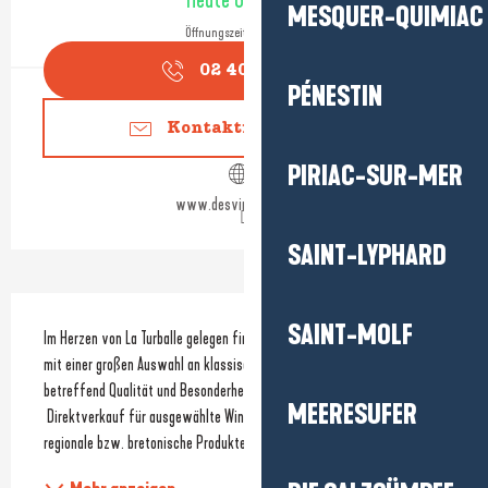
Heute Geöffnet
MESQUER-QUIMIAC
Öffnungszeiten ansehen
02 40 23 17
▒▒
PÉNESTIN
Kontaktieren Sie uns
PIRIAC-SUR-MER
www.desvinsdesthes.fr
SAINT-LYPHARD
Beschreibung
SAINT-MOLF
Im Herzen von La Turballe gelegen finden Sie den Weinkeller und Laden 
mit einer großen Auswahl an klassischen oder ausgesuchten Produkten 
betreffend Qualität und Besonderheit (Teeauswahl,
MEERESUFER
 Direktverkauf für ausgewählte Winzer, Bier und Rum, Delikatessen und 
regionale bzw. bretonische Produkte).