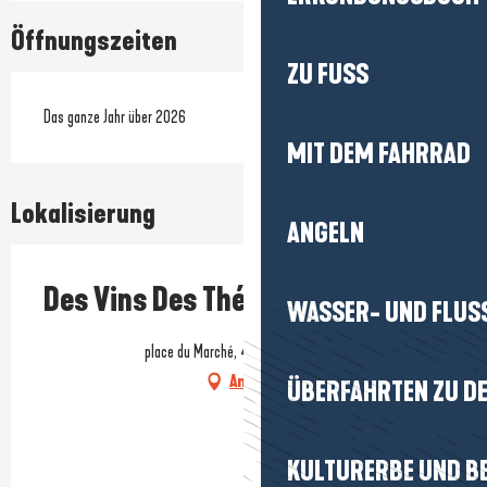
Öffnungszeiten
ZU FUSS
Das ganze Jahr über 2026
MIT DEM FAHRRAD
Lokalisierung
ANGELN
Des Vins Des Thés
WASSER- UND FLUS
place du Marché, 44420 La Turballe
Anfahrt
ÜBERFAHRTEN ZU DE
KULTURERBE UND B