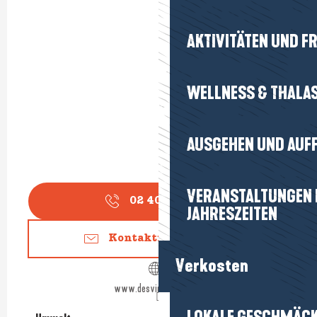
AKTIVITÄTEN UND FR
WELLNESS & THALA
AUSGEHEN UND AUF
VERANSTALTUNGEN I
02 40 23 17
▒▒
JAHRESZEITEN
Kontaktieren Sie uns
Verkosten
www.desvinsdesthes.fr