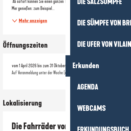
DIE SALZSÜMPFE
 Ab sofort können Sie einen ganzen Tag voller Aktivitäten in Piriac-sur-
Mer genießen: zum Beispiel...
Mehr anzeigen
DIE SÜMPFE VON BR
DIE UFER VON VILAI
Öffnungszeiten
Erkunden
vom 1 April 2026 bis zum 31 Oktober 2026
Auf Voranmeldung unter der Woche (außer im Juli und August)
AGENDA
Lokalisierung
WEBCAMS
Die Fahrräder von Piriac (E-Bike-
ERKUNDUNGSBUCH