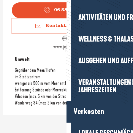
06 58 38 02
▒▒
AKTIVITÄTEN UND FR
Kontaktieren Sie uns
WELLNESS & THALA
www.jet-gliss.fr
Umwelt
Umwelt
AUSGEHEN UND AUF
Gegnüber dem Meer/ Hafen
im Stadtzentrum
VERANSTALTUNGEN I
weniger als 500 m vom Meer entfernt
JAHRESZEITEN
Entfernung Strände oder Meeresküste
Vélocéan (max. 5 km von der Strecke entfernt)
Wanderweg 34 (max. 2 km von der Strecke entfernt)
Verkosten