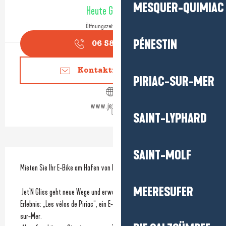
Öffnungszeiten & Kontaktdaten
MESQUER-QUIMIAC
Heute Geöffnet
Öffnungszeiten ansehen
PÉNESTIN
06 58 38 02
▒▒
Kontaktieren Sie uns
PIRIAC-SUR-MER
www.jet-gliss.fr
SAINT-LYPHARD
SAINT-MOLF
Beschreibung
Mieten Sie Ihr E-Bike am Hafen von Piriac-sur-Mer!
MEERESUFER
 Jet'N Gliss geht neue Wege und erweitert sein Angebot um ein neues 
Erlebnis: „Les vélos de Piriac“, ein E-Bike-Verleih am Hafen von Piriac-
sur-Mer.