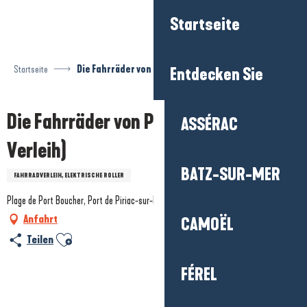
Aller
Startseite
au
contenu
principal
Startseite
Die Fahrräder von Piriac (E-Bike-Verleih)
Entdecken Sie
Die Fahrräder von Piriac (E-Bike-
ASSÉRAC
Verleih)
BATZ-SUR-MER
FAHRRADVERLEIH, ELEKTRISCHE ROLLER
Plage de Port Boucher, Port de Piriac-sur-Mer, 44420 Piriac-sur-Mer
Anfahrt
CAMOËL
Ajouter aux favoris
Teilen
FÉREL