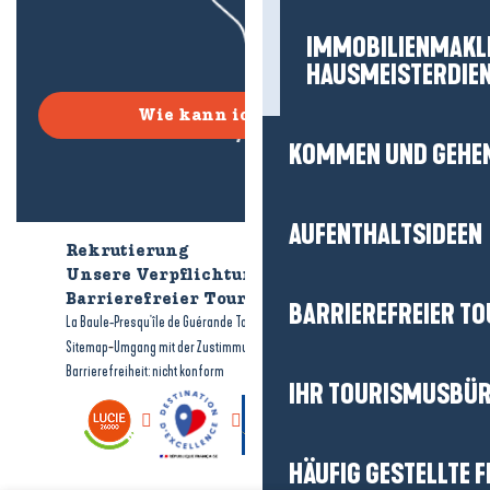
IMMOBILIENMAKL
HAUSMEISTERDIE
Wie kann ich kommen?
KOMMEN UND GEHE
AUFENTHALTSIDEEN
Rekrutierung
Wer sind wir?
Unsere Verpflichtungen
Barrierefreier Tourismus
Broschüren
BARRIEREFREIER T
-
-
La Baule-Presqu'île de Guérande Tourismus
Rechtliche Hinweise
-
-
Sitemap
Umgang mit der Zustimmung
Barrierefreiheit: nicht konform
IHR TOURISMUSBÜ
HÄUFIG GESTELLTE 