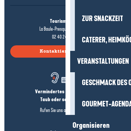
ZUR SNACKZEIT
Tourismusbüro
La Baule-Presqu'île de Guérande
02 40 24 34 44
CATERER, HEIMKÖ
Kontaktieren Sie uns
VERANSTALTUNGEN
GESCHMACK DES 
Vermindertes Hörvermögen?
Taub oder schwerhörig?
GOURMET-AGEND
Rufen Sie uns an in
hier klicken
Organisieren