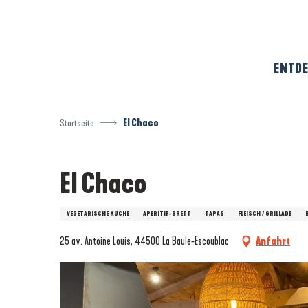
Aller
au
contenu
principal
ENTDE
Startseite
El Chaco
El Chaco
VEGETARISCHE KÜCHE
APERITIF-BRETT
TAPAS
FLEISCH / GRILLADE
25 av. Antoine Louis, 44500 La Baule-Escoublac
Anfahrt