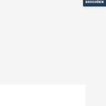
BROSCHÜREN
Prestataire engagé