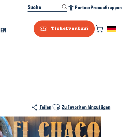
Suche
Partner
Presse
Gruppen
Accessibilité
REN
Ticketverkauf
Prestataire e
Ajouter aux favoris
Teilen
Zu Favoriten hinzufügen