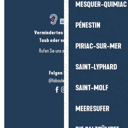
MESQUER-QUIMIAC
PÉNESTIN
Vermindertes Hörvermögen?
Taub oder schwerhörig?
PIRIAC-SUR-MER
Rufen Sie uns an in
hier klicken
SAINT-LYPHARD
Folgen Sie uns!
@labauleguérande
SAINT-MOLF
MEERESUFER