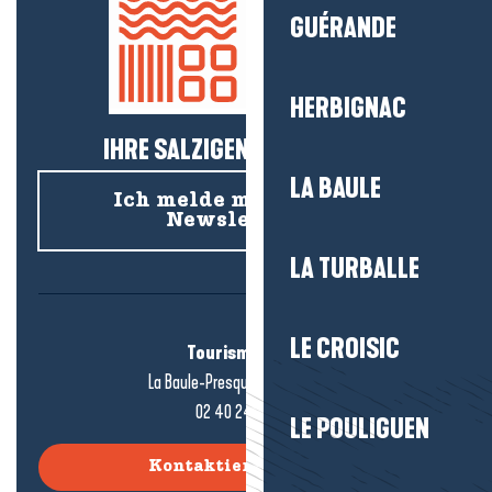
GUÉRANDE
HERBIGNAC
IHRE SALZIGEN NEUIGKEITEN!
LA BAULE
Ich melde mich für den
Newsletter an
LA TURBALLE
LE CROISIC
Tourismusbüro
La Baule-Presqu'île de Guérande
02 40 24 34 44
LE POULIGUEN
Kontaktieren Sie uns