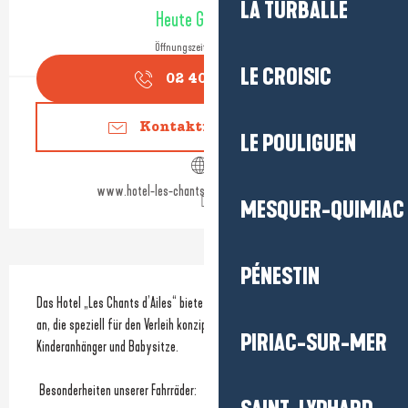
Öffnungszeiten & Kontaktdaten
LA TURBALLE
Heute Geöffnet
Öffnungszeiten ansehen
LE CROISIC
02 40 23 47
▒▒
Kontaktieren Sie uns
LE POULIGUEN
www.hotel-les-chants-dailes-la-turballe.com
MESQUER-QUIMIAC
PÉNESTIN
Beschreibung
Das Hotel „Les Chants d’Ailes“ bietet hochwertige Fahrräder zur Miete 
an, die speziell für den Verleih konzipiert sind, sowie zweisitzige 
PIRIAC-SUR-MER
Kinderanhänger und Babysitze.
 Besonderheiten unserer Fahrräder: