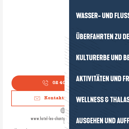
WASSER- UND FLUS
ÜBERFAHRTEN ZU DE
KULTURERBE UND B
AKTIVITÄTEN UND FR
02 40 23 47
▒▒
WELLNESS & THALA
Kontaktieren Sie uns
www.hotel-les-chants-dailes-la-turballe.com
AUSGEHEN UND AUF