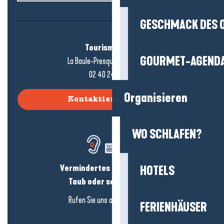
GESCHMACK DES 
Tourismusbüro
GOURMET-AGEND
La Baule-Presqu'île de Guérande
02 40 24 34 44
Organisieren
Kontaktieren Sie uns
WO SCHLAFEN?
Vermindertes Hörvermögen?
HOTELS
Taub oder schwerhörig?
Rufen Sie uns an in
hier klicken
FERIENHÄUSER