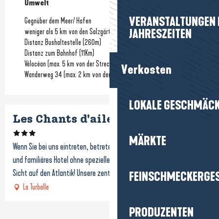
Umwelt
Umwelt
VERANSTALTUNGEN I
Gegnüber dem Meer/ Hafen
weniger als 5 km von den Salzgärten entfernt
JAHRESZEITEN
Distanz Bushaltestelle
(260m)
Distanz zum Bahnhof
(11Km)
Vélocéan (max. 5 km von der Strecke entfernt)
Verkosten
Wanderweg 34 (max. 2 km von der Strecke entfernt)
LOKALE GESCHMÄC
Les Chants d'ailes
MÄRKTE
Wenn Sie bei uns eintreten, betreten Sie ein gemütliches, einfaches
und familiäres Hotel ohne speziellen Luxus aber mit einer einmaligen
Sicht auf den Atlantik! Unsere zentrale...
FEINSCHMECKERGE
La Turballe
PRODUZENTEN