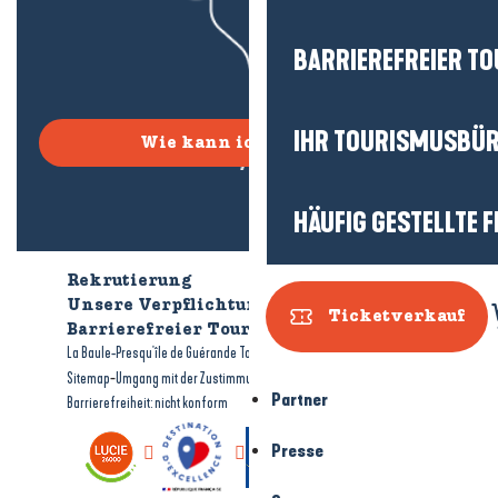
BARRIEREFREIER T
IHR TOURISMUSBÜ
Wie kann ich kommen?
HÄUFIG GESTELLTE 
Rekrutierung
Wer sind wir?
Unsere Verpflichtungen
Ticketverkauf
Barrierefreier Tourismus
Broschüren
-
-
La Baule-Presqu'île de Guérande Tourismus
Rechtliche Hinweise
-
-
Sitemap
Umgang mit der Zustimmung
Partner
Barrierefreiheit: nicht konform
Presse