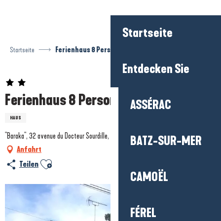
Aller
au
contenu
Startseite
principal
Startseite
Ferienhaus 8 Personen: Madame Defer
Entdecken Sie
Ferienhaus 8 Personen: Madame Defer
ASSÉRAC
HAUS
"Baraka", 32 avenue du Docteur Sourdille, 44510 Le Pouliguen
BATZ-SUR-MER
Anfahrt
Ajouter aux favoris
Teilen
CAMOËL
FÉREL