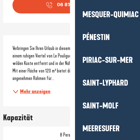
06 87 04 39
▒▒
MESQUER-QUIMIAC
PÉNESTIN
Beschreibung
Verbringen Sie Ihren Urlaub in diesem Haus im rustikalen Stil, das in 
einem ruhigen Viertel von Le Pouliguen liegt, nur 400 Meter von der 
PIRIAC-SUR-MER
wilden Küste entfernt und in der Nähe der Strände und der Segelschule. 
Mit einer Fläche von 120 m² bietet diese Ferienunterkunft einen 
angenehmen Rahmen für...
SAINT-LYPHARD
Mehr anzeigen
SAINT-MOLF
Kapazität
MEERESUFER
8 Person(en)