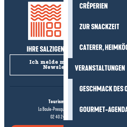
CRÊPERIEN
ZUR SNACKZEIT
CATERER, HEIMKÖ
IHRE SALZIGEN NEUIGKEITEN!
Ich melde mich für den
VERANSTALTUNGEN
Newsletter an
GESCHMACK DES 
Tourismusbüro
GOURMET-AGEND
La Baule-Presqu'île de Guérande
02 40 24 34 44