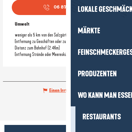
LOKALE GESCHMÄC
06 87 04 39
▒▒
Umwelt
Umwelt
MÄRKTE
weniger als 5 km von den Salzgärten entfernt
Entfernung zu Geschäften oder zum Stadtzentrum
(2Km)
Distanz zum Bahnhof
(2.4Km)
FEINSCHMECKERGE
Entfernung Strände oder Meeresküste
(300m)
PRODUZENTEN
Einen Irrtum angeben
WO KANN MAN ESSE
RESTAURANTS