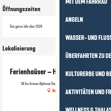
MIT DEM FAHRRAD
Öffnungszeiten
ANGELN
Das ganze Jahr über 2026
WASSER- UND FLUS
Lokalisierung
ÜBERFAHRTEN ZU DE
Prestataire engagé dans une démarche écoresponsable
Ferienhaüser – Herr Le Floch
KULTURERBE UND B
38 bis Avenue Alphonse Daudet, 44420 Piriac-sur-Mer
Anfahrt
AKTIVITÄTEN UND FR
WELLNESS & THALA