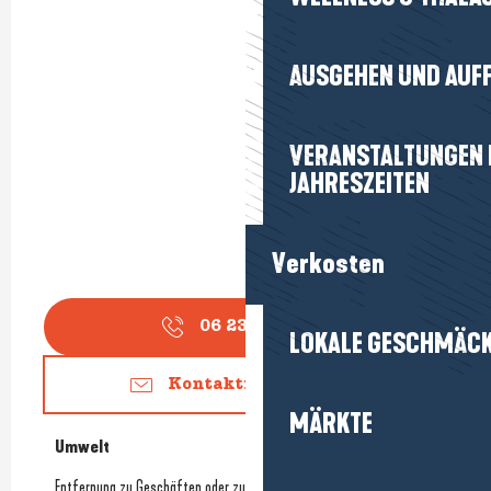
AUSGEHEN UND AUF
VERANSTALTUNGEN I
JAHRESZEITEN
Verkosten
06 23 57 00
▒▒
LOKALE GESCHMÄC
Kontaktieren Sie uns
MÄRKTE
Umwelt
Umwelt
Entfernung zu Geschäften oder zum Stadtzentrum
(250m)