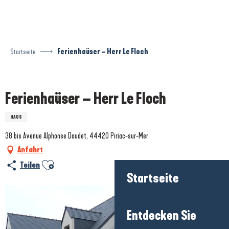
Aller
au
contenu
principal
Startseite
Ferienhaüser – Herr Le Floch
Prestataire engagé dans une démarche écoresponsable
Ferienhaüser – Herr Le Floch
HAUS
38 bis Avenue Alphonse Daudet, 44420 Piriac-sur-Mer
Anfahrt
Ajouter aux favoris
Teilen
Startseite
Entdecken Sie