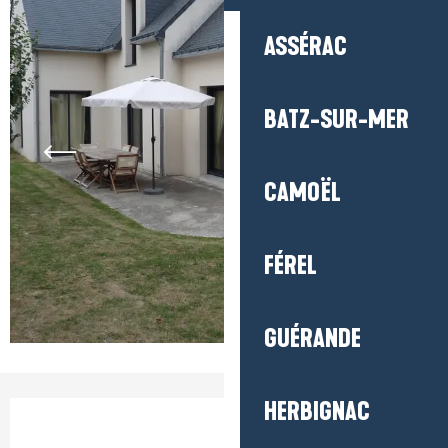
ASSÉRAC
BATZ-SUR-MER
CAMOËL
FÉREL
GUÉRANDE
HERBIGNAC
Öffnungszeiten & Kontaktdaten