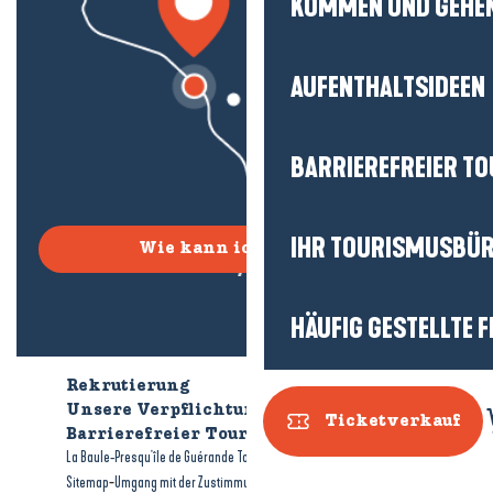
KOMMEN UND GEHE
AUFENTHALTSIDEEN
BARRIEREFREIER T
IHR TOURISMUSBÜ
Wie kann ich kommen?
HÄUFIG GESTELLTE 
Rekrutierung
Wer sind wir?
Unsere Verpflichtungen
Ticketverkauf
Barrierefreier Tourismus
Broschüren
-
-
La Baule-Presqu'île de Guérande Tourismus
Rechtliche Hinweise
-
-
Sitemap
Umgang mit der Zustimmung