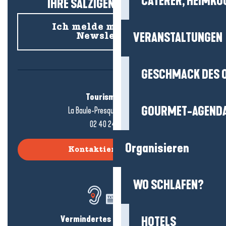
CATERER, HEIMKÖ
IHRE SALZIGEN NEUIGKEITEN!
Ich melde mich für den
VERANSTALTUNGEN
Newsletter an
GESCHMACK DES 
Tourismusbüro
GOURMET-AGEND
La Baule-Presqu'île de Guérande
02 40 24 34 44
Organisieren
Kontaktieren Sie uns
WO SCHLAFEN?
Vermindertes Hörvermögen?
HOTELS