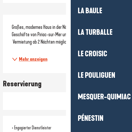
LA BAULE
Beschreibung
Großes, modernes Haus in der Nähe des Ortszentrums, der 
LA TURBALLE
Geschäfte von Piriac-sur-Mer und des Strandes Saint Michel.
 Vermietung ab 2 Nächten möglich (außer in den Sommerferien).
LE CROISIC
Mehr anzeigen
LE POULIGUEN
Reservierung
MESQUER-QUIMIAC
PÉNESTIN
• Engagierter Dienstleister