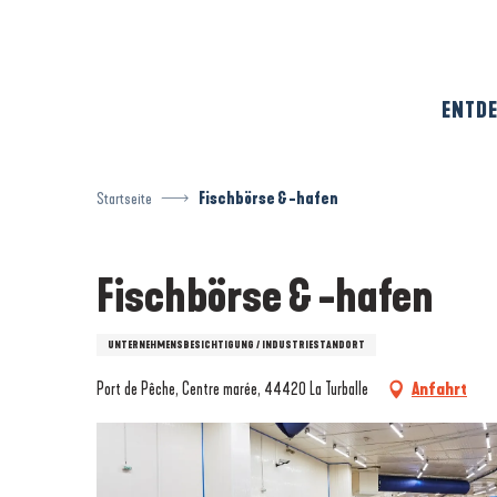
Aller
au
contenu
principal
ENTDE
Startseite
Fischbörse & -hafen
Fischbörse & -hafen
UNTERNEHMENSBESICHTIGUNG / INDUSTRIESTANDORT
Port de Pêche, Centre marée, 44420 La Turballe
Anfahrt