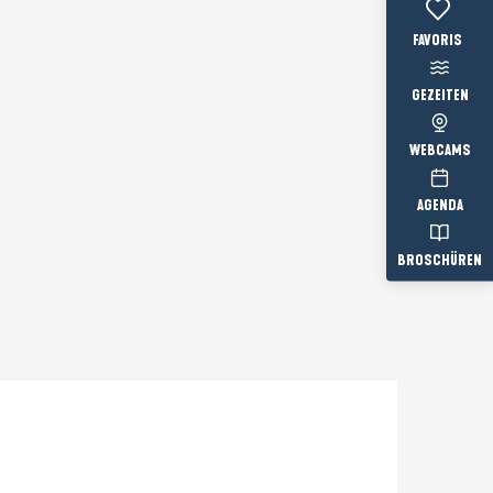
Voir les favo
GEZEITEN
WEBCAMS
AGENDA
BROSCHÜREN
Prestataire engagé