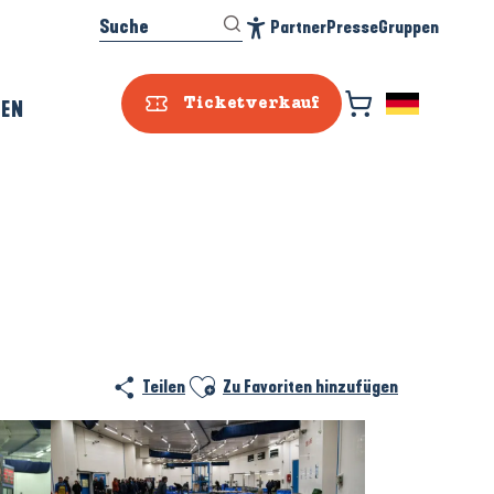
Suche
Partner
Presse
Gruppen
Accessibilité
REN
Ticketverkauf
Prestataire e
Ajouter aux favoris
Teilen
Zu Favoriten hinzufügen