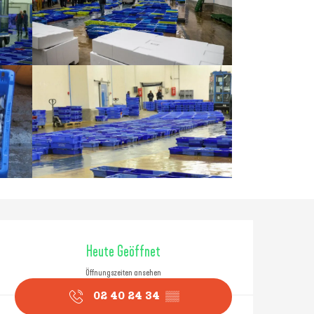
Öffnungszeiten & Konta
Heute Geöffnet
Öffnungszeiten ansehen
02 40 24 34
▒▒