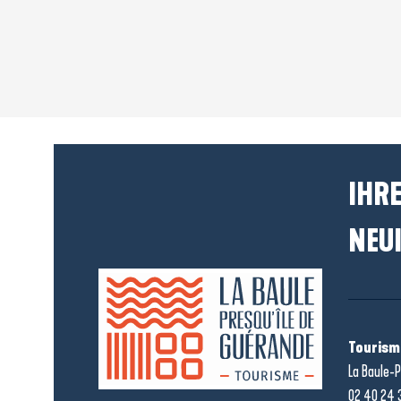
IHRE
NEUI
Tourism
La Baule-P
02 40 24 