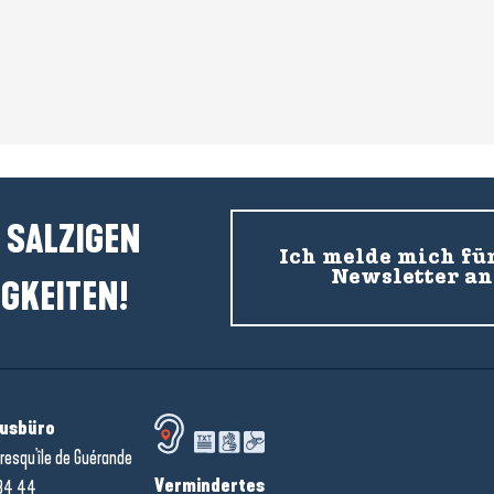
 SALZIGEN
Ich melde mich fü
Newsletter an
GKEITEN!
usbüro
resqu'île de Guérande
Vermindertes
34 44