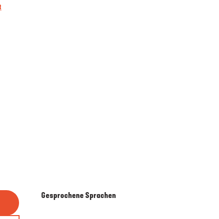
t
Gesprochene Sprachen
Gesprochene Sprachen