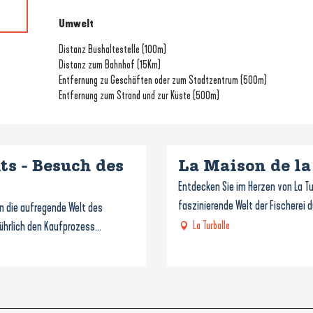
Umwelt
Umwelt
Distanz Bushaltestelle
(100m)
Distanz zum Bahnhof
(15Km)
Entfernung zu Geschäften oder zum Stadtzentrum
(500m)
Entfernung zum Strand und zur Küste
(500m)
ts - Besuch des
La Maison de la
Entdecken Sie im Herzen von La Tu
faszinierende Welt der Fischerei 
n die aufregende Welt des
führlich den Kaufprozess...
La Turballe