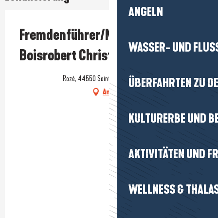
ANGELN
Fremdenführer/Musiker
WASSER- UND FLUS
Boisrobert Christophe
Rozé, 44550 Saint-Malo-de-Guersac
ÜBERFAHRTEN ZU DE
Anfahrt
KULTURERBE UND B
AKTIVITÄTEN UND FR
WELLNESS & THALA