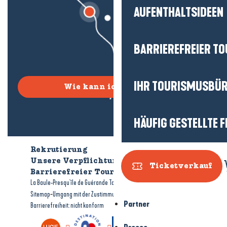
AUFENTHALTSIDEEN
BARRIEREFREIER T
IHR TOURISMUSBÜ
Wie kann ich kommen?
HÄUFIG GESTELLTE 
Rekrutierung
Wer sind wir?
Unsere Verpflichtungen
Ticketverkauf
Barrierefreier Tourismus
Broschüren
-
-
La Baule-Presqu'île de Guérande Tourismus
Rechtliche Hinweise
-
-
Sitemap
Umgang mit der Zustimmung
Partner
Barrierefreiheit: nicht konform