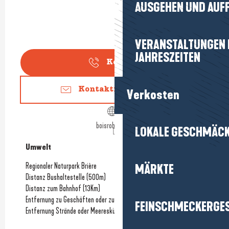
AUSGEHEN UND AUF
VERANSTALTUNGEN I
JAHRESZEITEN
Kontakt
Kontaktieren Sie uns
Verkosten
boisrobriere.fr
LOKALE GESCHMÄC
Umwelt
Umwelt
Regionaler Naturpark Brière
MÄRKTE
Distanz Bushaltestelle
(500m)
Distanz zum Bahnhof
(13Km)
Entfernung zu Geschäften oder zum Stadtzentrum
(1Km)
FEINSCHMECKERGE
Entfernung Strände oder Meeresküste