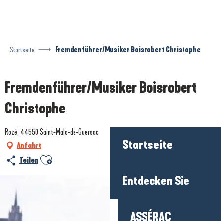
Aller
au
contenu
principal
Startseite
Fremdenführer/Musiker Boisrobert Christophe
Fremdenführer/Musiker Boisrobert
Christophe
Rozé, 44550 Saint-Malo-de-Guersac
Startseite
Anfahrt
Ajouter aux favoris
Teilen
Entdecken Sie
ASSÉRAC