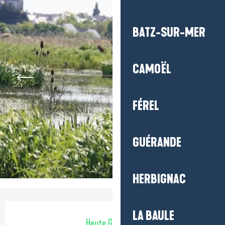
BATZ-SUR-MER
CAMOËL
FÉREL
GUÉRANDE
HERBIGNAC
Öffnungszeiten & Kontaktdaten
LA BAULE
Heute Geöffnet