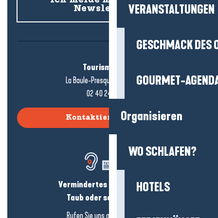
VERANSTALTUNGEN
Newsletter an
GESCHMACK DES 
Tourismusbüro
GOURMET-AGEND
La Baule-Presqu'île de Guérande
02 40 24 34 44
Organisieren
Kontaktieren Sie uns
WO SCHLAFEN?
Vermindertes Hörvermögen?
HOTELS
Taub oder schwerhörig?
Rufen Sie uns an in
hier klicken