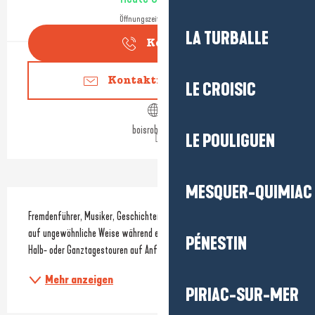
Öffnungszeiten ansehen
LA TURBALLE
Kontakt
Kontaktieren Sie uns
LE CROISIC
boisrobriere.fr
LE POULIGUEN
MESQUER-QUIMIAC
Beschreibung
Fremdenführer, Musiker, Geschichtenerzähler. Entdecken Sie die Brière 
auf ungewöhnliche Weise während einer zweistündigen Bootsfahrt. 
PÉNESTIN
Halb- oder Ganztagestouren auf Anfrage. 
Mehr anzeigen
PIRIAC-SUR-MER