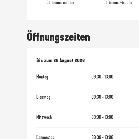
Déficience motrice
Déficience visuelle
Öffnungszeiten
vom
Bis zum
4 Juli 2026
28 August 2026
bis zum
28 August 2026
Montag
09:30 - 13:00
Dienstag
09:30 - 13:00
Mittwoch
09:30 - 13:00
Donnerstag
09:30 - 13:00