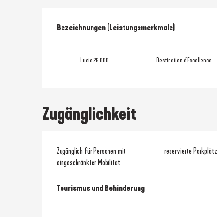
Leistungensmöglic
Bezeichnungen (Leistungsmerkmale)
Bezeichnungen (Leistungsmerkmale)
Lucie 26 000
Destination d'Excellence
Zugänglichkeit
Zugänglich für Personen mit
reservierte Parkplätz
eingeschränkter Mobilität
Tourismus und Behinderung
Tourismus und Behinderung