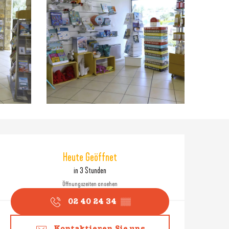
Öffnungszeiten & Konta
Heute Geöffnet
in 3 Stunden
Öffnungszeiten ansehen
02 40 24 34
▒▒
Kontaktieren Sie uns