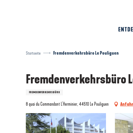
Aller
au
contenu
principal
ENTDE
Startseite
Fremdenverkehrsbüro Le Pouliguen
Fremdenverkehrsbüro L
FREMDENVERKEHRSBÜRO
8 quai du Commandant L'Herminier, 44510 Le Pouliguen
Anfahr