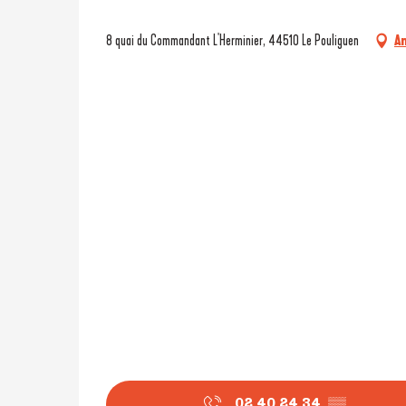
8 quai du Commandant L'Herminier, 44510 Le Pouliguen
A
02 40 24 34
▒▒