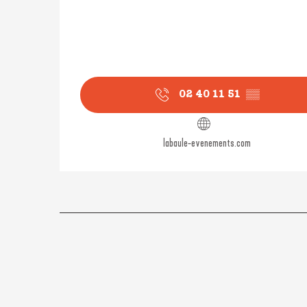
02 40 11 51
▒▒
labaule-evenements.com