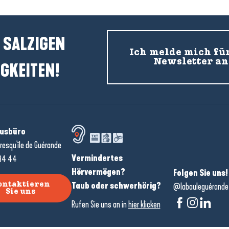
 SALZIGEN
Ich melde mich fü
Newsletter an
GKEITEN!
usbüro
resqu'île de Guérande
Vermindertes
34 44
Hörvermögen?
Folgen Sie uns!
Taub oder schwerhörig?
ontaktieren
@labauleguérande
Sie uns
Rufen Sie uns an in
hier klicken