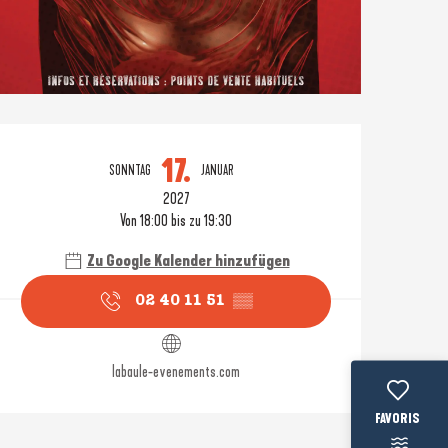
Öffnungszeiten & Konta
17.
SONNTAG
JANUAR
2027
Von 18:00 bis zu 19:30
Zu Google Kalender hinzufügen
02 40 11 51
▒▒
labaule-evenements.com
Voir les favo