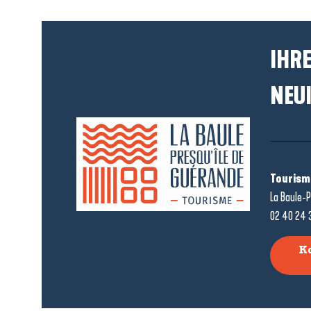
IHRE
NEUI
Tourism
La Baule-P
02 40 24 
K