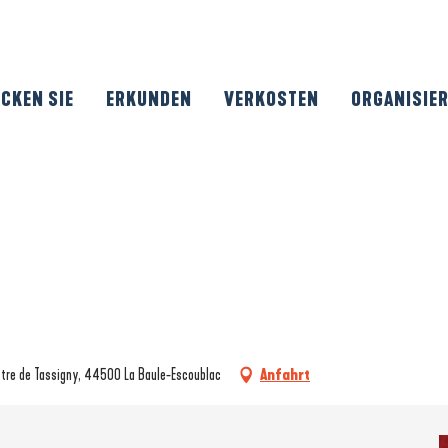
CKEN SIE
ERKUNDEN
VERKOSTEN
ORGANISIE
attre de Tassigny, 44500 La Baule-Escoublac
Anfahrt