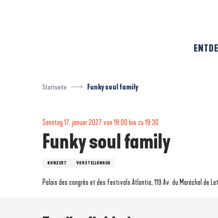
Aller
au
contenu
principal
ENTDE
Startseite
Funky soul family
Sonntag 17. januar 2027 von 18:00 bis zu 19:30
Funky soul family
KONZERT
VORSTELLUNGEN
Palais des congrès et des festivals Atlantia, 119 Av. du Maréchal de L