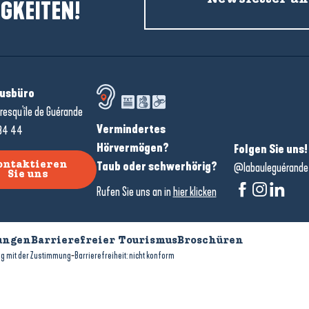
GKEITEN!
usbüro
resqu'île de Guérande
Vermindertes
34 44
Hörvermögen?
Folgen Sie uns!
Taub oder schwerhörig?
ontaktieren
@labauleguérande
Sie uns
Rufen Sie uns an in
hier klicken
ungen
Barrierefreier Tourismus
Broschüren
-
g mit der Zustimmung
Barrierefreiheit: nicht konform