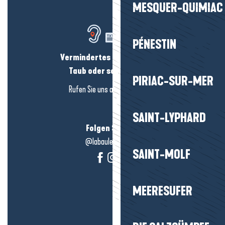
MESQUER-QUIMIAC
PÉNESTIN
Vermindertes Hörvermögen?
Taub oder schwerhörig?
PIRIAC-SUR-MER
Rufen Sie uns an in
hier klicken
SAINT-LYPHARD
Folgen Sie uns!
@labauleguérande
SAINT-MOLF
MEERESUFER