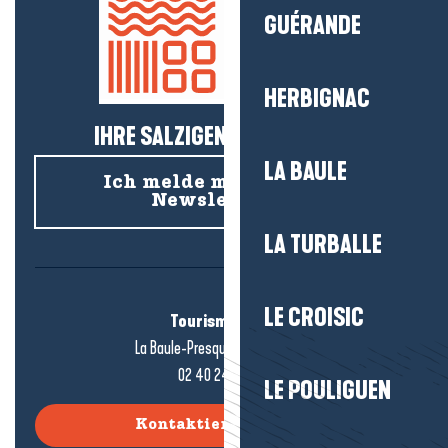
GUÉRANDE
HERBIGNAC
IHRE SALZIGEN NEUIGKEITEN!
LA BAULE
Ich melde mich für den
Newsletter an
LA TURBALLE
LE CROISIC
Tourismusbüro
La Baule-Presqu'île de Guérande
02 40 24 34 44
LE POULIGUEN
Kontaktieren Sie uns