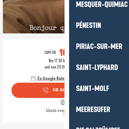
MESQUER-QUIMIAC
PÉNESTIN
Öffnungszeiten & Kontaktdaten
PIRIAC-SUR-MER
10.
SAMSTAG
OKTOBER
Von 17:30 bis zu 19:00
SAINT-LYPHARD
und von 20:00 bis zu 21:30
Zu Google Kalender hinzufügen
SAINT-MOLF
02 40 11 51
▒▒
MEERESUFER
labaule-evenements.com