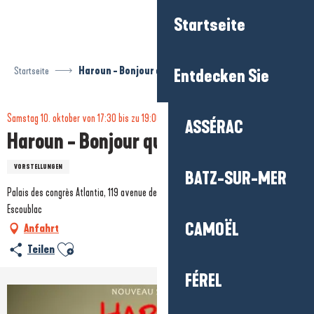
Aller
Startseite
au
contenu
principal
Startseite
Haroun - Bonjour quand même
Entdecken Sie
Samstag 10. oktober von 17:30 bis zu 19:00 und von 20:00 bis zu 21:30
ASSÉRAC
Haroun - Bonjour quand même
VORSTELLUNGEN
BATZ-SUR-MER
Palais des congrès Atlantia, 119 avenue de Lattre de tassigny, 44500 La Baule-
Escoublac
CAMOËL
Anfahrt
Ajouter aux favoris
Teilen
FÉREL