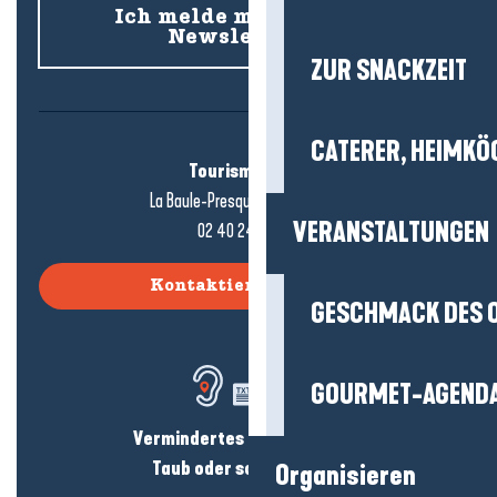
Ich melde mich für den
Newsletter an
ZUR SNACKZEIT
CATERER, HEIMKÖ
Tourismusbüro
La Baule-Presqu'île de Guérande
VERANSTALTUNGEN
02 40 24 34 44
Kontaktieren Sie uns
GESCHMACK DES 
GOURMET-AGEND
Vermindertes Hörvermögen?
Taub oder schwerhörig?
Organisieren