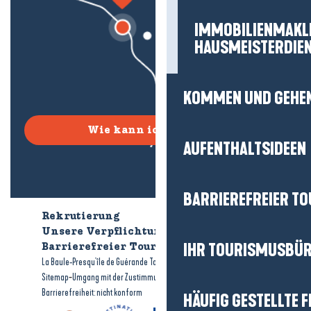
IMMOBILIENMAKL
HAUSMEISTERDIE
KOMMEN UND GEHE
Wie kann ich kommen?
AUFENTHALTSIDEEN
BARRIEREFREIER T
Rekrutierung
Wer sind wir?
Unsere Verpflichtungen
IHR TOURISMUSBÜ
Barrierefreier Tourismus
Broschüren
-
-
La Baule-Presqu'île de Guérande Tourismus
Rechtliche Hinweise
-
-
Sitemap
Umgang mit der Zustimmung
Barrierefreiheit: nicht konform
HÄUFIG GESTELLTE 