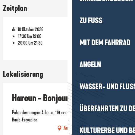
Zeitplan
ZU FUSS
der 10 Oktober 2026
17:30 Um 19:00
MIT DEM FAHRRAD
20:00 Um 21:30
ANGELN
Lokalisierung
WASSER- UND FLUS
Haroun - Bonjour quand même
ÜBERFAHRTEN ZU DE
Palais des congrès Atlantia, 119 avenue de Lattre de tassigny, 44500 La
Baule-Escoublac
Anfahrt
KULTURERBE UND B