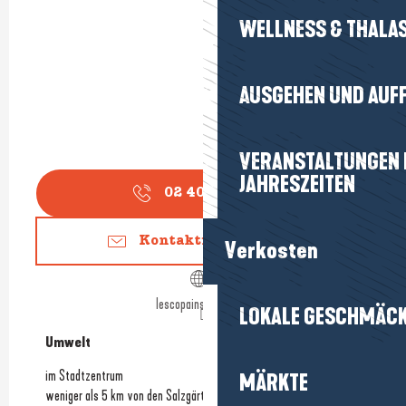
WELLNESS & THALA
AUSGEHEN UND AUF
VERANSTALTUNGEN I
JAHRESZEITEN
02 40 42 63
▒▒
Kontaktieren Sie uns
Verkosten
lescopainsdamour.fr
LOKALE GESCHMÄC
Umwelt
Umwelt
im Stadtzentrum
MÄRKTE
weniger als 5 km von den Salzgärten entfernt