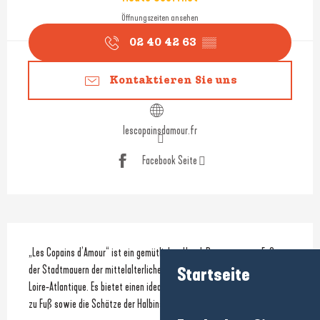
Öffnungszeiten ansehen
02 40 42 63
▒▒
Kontaktieren Sie uns
lescopainsdamour.fr
Facebook Seite
Beschreibung
„Les Copains d’Amour“ ist ein gemütliches Hotel-Restaurant am Fuße 
der Stadtmauern der mittelalterlichen Stadt Guérande im Departement 
Startseite
Loire-Atlantique. Es bietet einen idealen Ausgangspunkt, um die Altstadt 
zu Fuß sowie die Schätze der Halbinsel von Guérande zu entdecken.