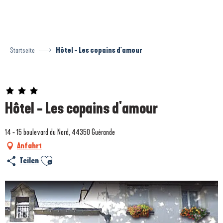
Aller
au
contenu
principal
Startseite
Hôtel - Les copains d'amour
Prestataire engagé dans une démarche environnementale
Hôtel - Les copains d'amour
14 - 15 boulevard du Nord, 44350 Guérande
Anfahrt
Ajouter aux favoris
Teilen