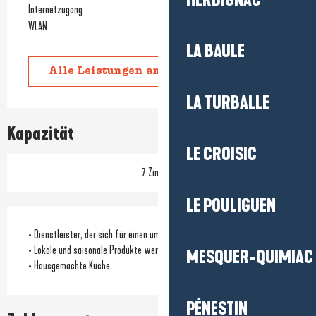
HERBIGNAC
Internetzugang
WLAN
LA BAULE
Alle Leistungen anzeigen
LA TURBALLE
Kapazität
LE CROISIC
7 Zimmer
LE POULIGUEN
• Dienstleister, der sich für einen umweltfreundlichen Ansatz einsetzt
• Lokale und saisonale Produkte werden angeboten
MESQUER-QUIMIAC
• Hausgemachte Küche
PÉNESTIN