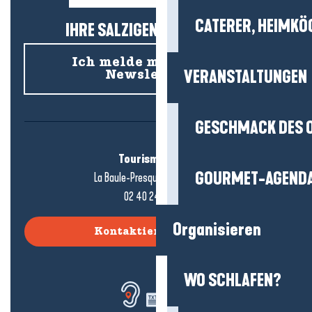
CATERER, HEIMKÖ
IHRE SALZIGEN NEUIGKEITEN!
Ich melde mich für den
VERANSTALTUNGEN
Newsletter an
GESCHMACK DES 
Tourismusbüro
GOURMET-AGEND
La Baule-Presqu'île de Guérande
02 40 24 34 44
Organisieren
Kontaktieren Sie uns
WO SCHLAFEN?