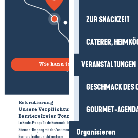
ZUR SNACKZEIT
CATERER, HEIMKÖ
VERANSTALTUNGEN
Wie kann ich kommen?
GESCHMACK DES 
Rekrutierung
Wer sind wir?
GOURMET-AGEND
Unsere Verpflichtungen
Barrierefreier Tourismus
Broschüren
-
-
La Baule-Presqu'île de Guérande Tourismus
Rechtliche Hinweise
-
-
Sitemap
Umgang mit der Zustimmung
Organisieren
Barrierefreiheit: nicht konform