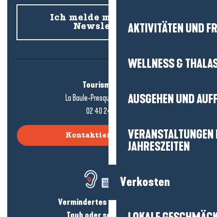
Ich melde mich für den
AKTIVITÄTEN UND FR
Newsletter an
WELLNESS & THALA
Tourismusbüro
AUSGEHEN UND AUF
La Baule-Presqu'île de Guérande
02 40 24 34 44
VERANSTALTUNGEN I
Kontaktieren Sie uns
JAHRESZEITEN
Verkosten
Vermindertes Hörvermögen?
Taub oder schwerhörig?