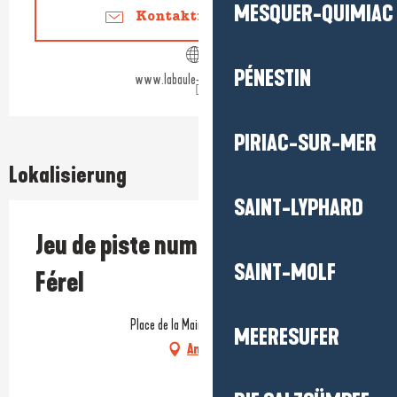
MESQUER-QUIMIAC
Kontaktieren Sie uns
PÉNESTIN
www.labaule-guerande.com
PIRIAC-SUR-MER
Lokalisierung
SAINT-LYPHARD
Jeu de piste numérique Baludik -
SAINT-MOLF
Férel
Place de la Mairie, 56130 Férel
MEERESUFER
Anfahrt