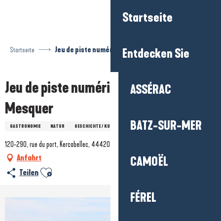
Aller
Startseite
au
contenu
principal
Startseite
Jeu de piste numérique Baludik - Mesquer
Entdecken Sie
Jeu de piste numérique Baludik -
ASSÉRAC
Mesquer
BATZ-SUR-MER
GASTRONOMIE
NATUR
GESCHICHTE / KULTURERBE
120-290, rue du port, Kercabellec, 44420 Mesquer
Anfahrt
CAMOËL
Ajouter aux favoris
Teilen
FÉREL
+7 Fotos