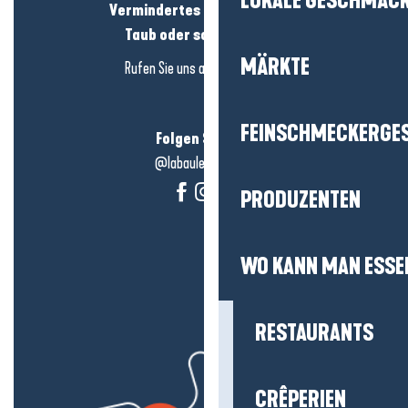
LOKALE GESCHMÄC
Vermindertes Hörvermögen?
Taub oder schwerhörig?
MÄRKTE
Rufen Sie uns an in
hier klicken
FEINSCHMECKERGE
Folgen Sie uns!
@labauleguérande
PRODUZENTEN
WO KANN MAN ESSE
RESTAURANTS
CRÊPERIEN