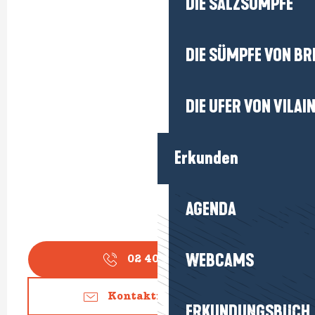
DIE SALZSÜMPFE
DIE SÜMPFE VON BR
DIE UFER VON VILAI
Erkunden
AGENDA
WEBCAMS
02 40 24 34
▒▒
Kontaktieren Sie uns
ERKUNDUNGSBUCH