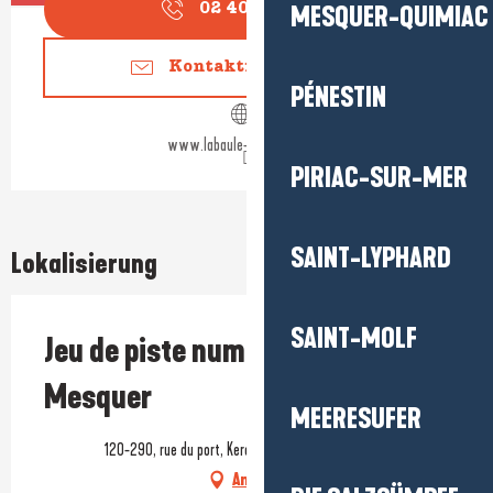
MESQUER-QUIMIAC
02 40 24 34
▒▒
Kontaktieren Sie uns
PÉNESTIN
www.labaule-guerande.com
PIRIAC-SUR-MER
SAINT-LYPHARD
Lokalisierung
SAINT-MOLF
Jeu de piste numérique Baludik -
Mesquer
MEERESUFER
120-290, rue du port, Kercabellec, 44420 Mesquer
Anfahrt