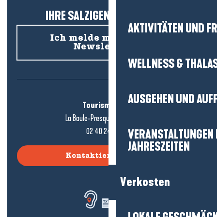
IHRE SALZIGEN NEUIGKEITEN!
AKTIVITÄTEN UND FR
Ich melde mich für den
Newsletter an
WELLNESS & THALA
AUSGEHEN UND AUF
Tourismusbüro
La Baule-Presqu'île de Guérande
02 40 24 34 44
VERANSTALTUNGEN I
JAHRESZEITEN
Kontaktieren Sie uns
Verkosten