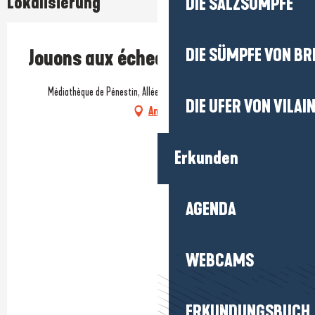
Lokalisierung
DIE SALZSÜMPFE
DIE SÜMPFE VON BR
Jouons aux échecs !
Médiathèque de Pénestin, Allée du Grand Pré, 56760 Pénestin
DIE UFER VON VILAI
Anfahrt
Erkunden
AGENDA
WEBCAMS
ERKUNDUNGSBUCH