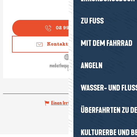
ZU FUSS
02 99 90 41
▒▒
MIT DEM FAHRRAD
Kontaktieren Sie uns
ANGELN
mediatheque.penestin.fr
WASSER- UND FLUS
Einen Irrtum angeben
ÜBERFAHRTEN ZU DE
KULTURERBE UND B