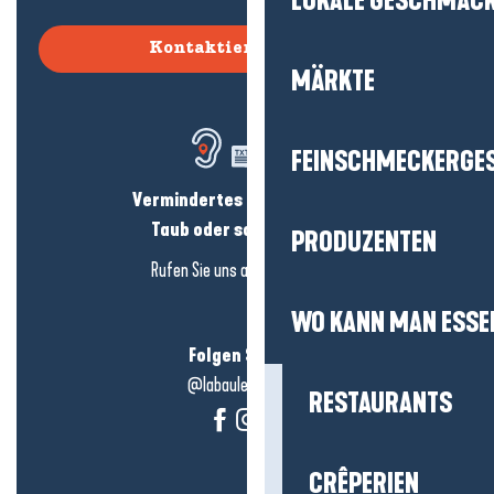
LOKALE GESCHMÄC
Kontaktieren Sie uns
MÄRKTE
FEINSCHMECKERGE
Vermindertes Hörvermögen?
Taub oder schwerhörig?
PRODUZENTEN
Rufen Sie uns an in
hier klicken
WO KANN MAN ESSE
Folgen Sie uns!
@labauleguérande
RESTAURANTS
CRÊPERIEN