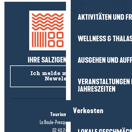
AKTIVITÄTEN UND FR
WELLNESS & THALA
IHRE SALZIGEN NEUIGKEITEN!
AUSGEHEN UND AUF
Ich melde mich für den
Newsletter an
VERANSTALTUNGEN I
JAHRESZEITEN
Verkosten
Tourismusbüro
La Baule-Presqu'île de Guérande
02 40 24 34 44