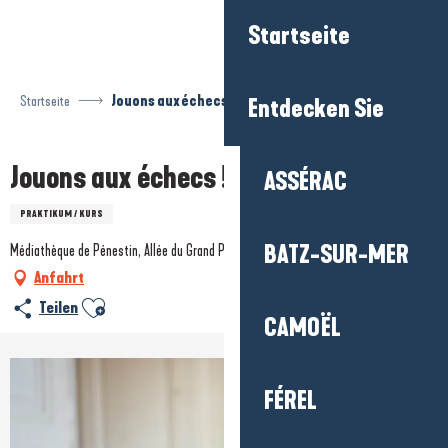
Aller
Startseite
au
contenu
principal
Startseite
Jouons aux échecs !
Entdecken Sie
Jouons aux échecs !
ASSÉRAC
PRAKTIKUM / KURS
BATZ-SUR-MER
Médiathèque de Pénestin, Allée du Grand Pré, 56760 Pénestin
Anfahrt
Ajouter aux favoris
Teilen
CAMOËL
FÉREL