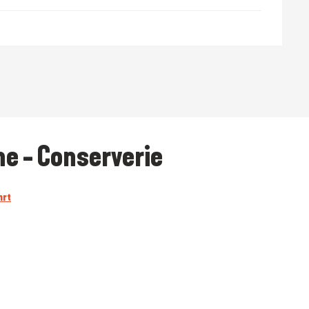
e - Conserverie
hrt