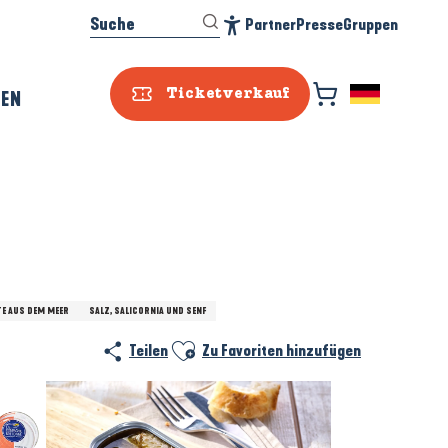
Suche
Partner
Presse
Gruppen
Accessibilité
REN
Ticketverkauf
E AUS DEM MEER
SALZ, SALICORNIA UND SENF
Ajouter aux favoris
Teilen
Zu Favoriten hinzufügen