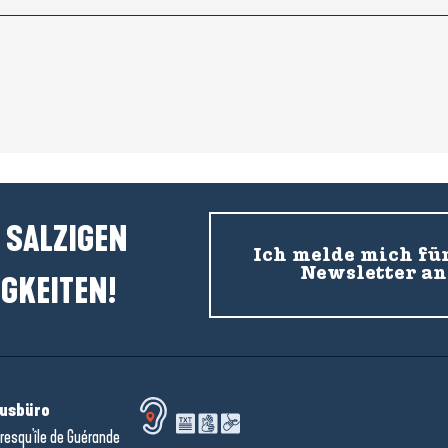
 SALZIGEN
Ich melde mich fü
Newsletter an
GKEITEN!
usbüro
resqu'île de Guérande