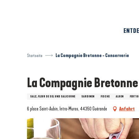
Aller
au
contenu
principal
ENTDE
Startseite
La Compagnie Bretonne - Conserverie
La Compagnie Bretonne 
SALZ, FLEUR DE SEL UND SALICORNE
SARDINEN
FISCHE
ALGEN
FERTIG
6 place Saint-Aubin, Intra-Muros, 44350 Guérande
Anfahrt