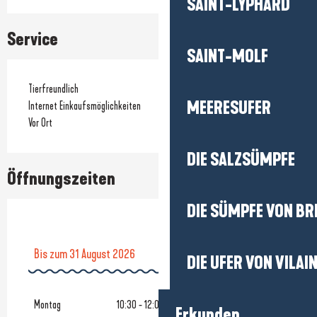
SAINT-LYPHARD
Service
SAINT-MOLF
Tierfreundlich
MEERESUFER
Internet Einkaufsmöglichkeiten
Vor Ort
DIE SALZSÜMPFE
Öffnungszeiten
DIE SÜMPFE VON BR
Bis zum
31 August 2026
DIE UFER VON VILAI
vom
1 September 2026
bis zum
30 Juni 2027
Montag
10:30 - 12:00
14:30 - 19:00
Erkunden