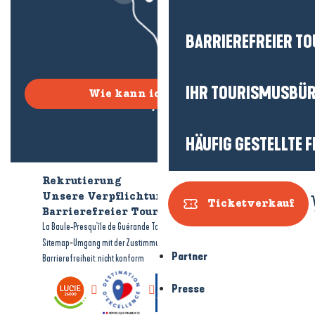
BARRIEREFREIER T
IHR TOURISMUSBÜ
Wie kann ich kommen?
HÄUFIG GESTELLTE 
Rekrutierung
Wer sind wir?
Unsere Verpflichtungen
Ticketverkauf
Barrierefreier Tourismus
Broschüren
-
-
La Baule-Presqu'île de Guérande Tourismus
Rechtliche Hinweise
-
-
Sitemap
Umgang mit der Zustimmung
Partner
Barrierefreiheit: nicht konform
Presse