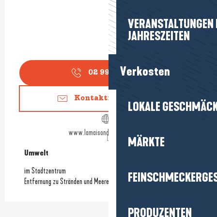
VERANSTALTUNGEN I
JAHRESZEITEN
Verkosten
02 99 90 79
▒▒
Kontaktieren Sie uns
LOKALE GESCHMÄC
www.lamaisondelabeillelucas.fr
MÄRKTE
Umwelt
Umwelt
im Stadtzentrum
FEINSCHMECKERGE
Entfernung zu Stränden und Meeresküste
(18Km)
PRODUZENTEN