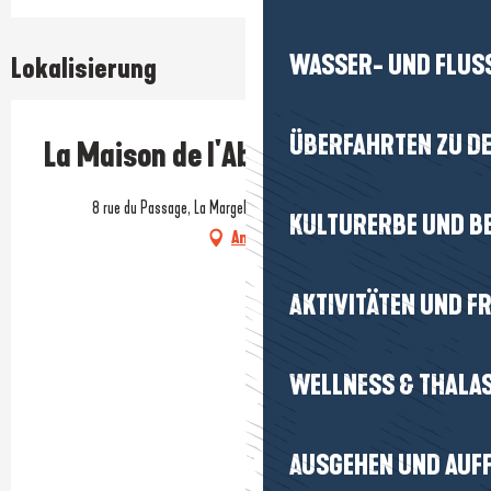
WASSER- UND FLUS
Lokalisierung
ÜBERFAHRTEN ZU DE
La Maison de l'Abeille
8 rue du Passage, La Margelle, 56130 La Roche-Bernard
KULTURERBE UND B
Anfahrt
AKTIVITÄTEN UND FR
WELLNESS & THALA
AUSGEHEN UND AUF