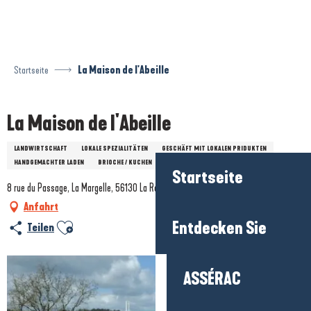
Aller
au
contenu
principal
Startseite
La Maison de l'Abeille
La Maison de l'Abeille
LANDWIRTSCHAFT
LOKALE SPEZIALITÄTEN
GESCHÄFT MIT LOKALEN PRIDUKTEN
HANDGEMACHTER LADEN
BRIOCHE / KUCHEN
HONIG UND BIENENPRODUKTE
Startseite
8 rue du Passage, La Margelle, 56130 La Roche-Bernard
Anfahrt
Ajouter aux favoris
Entdecken Sie
Teilen
ASSÉRAC