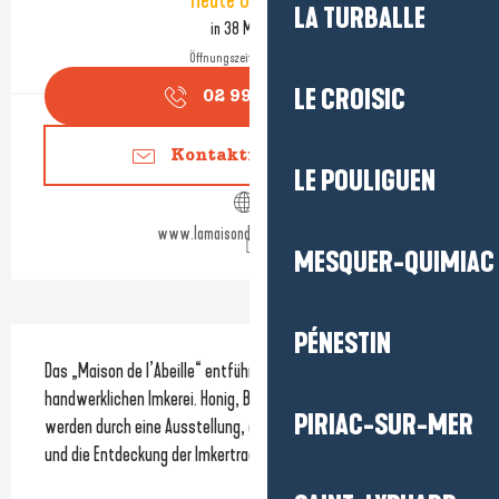
Heute Geöffnet
LA TURBALLE
in 38 Minuten
Öffnungszeiten ansehen
LE CROISIC
02 99 90 79
▒▒
Kontaktieren Sie uns
LE POULIGUEN
www.lamaisondelabeillelucas.fr
MESQUER-QUIMIAC
Beschreibung
PÉNESTIN
Das „Maison de l’Abeille“ entführt Sie in die Welt der 
handwerklichen Imkerei. Honig, Bienenprodukte und Apitherapie 
PIRIAC-SUR-MER
werden durch eine Ausstellung, einen begehbaren Bienenstock 
und die Entdeckung der Imkertraditionen ergänzt.