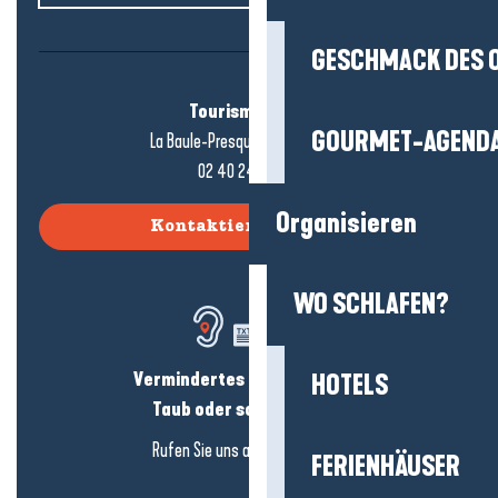
GESCHMACK DES 
Tourismusbüro
GOURMET-AGEND
La Baule-Presqu'île de Guérande
02 40 24 34 44
Organisieren
Kontaktieren Sie uns
WO SCHLAFEN?
Vermindertes Hörvermögen?
HOTELS
Taub oder schwerhörig?
Rufen Sie uns an in
hier klicken
FERIENHÄUSER