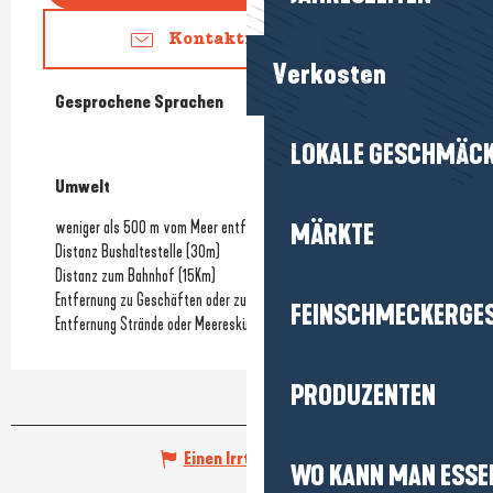
Kontaktieren Sie uns
Verkosten
Gesprochene Sprachen
Gesprochene Sprachen
LOKALE GESCHMÄC
Umwelt
Umwelt
weniger als 500 m vom Meer entfernt
MÄRKTE
Distanz Bushaltestelle
(30m)
Distanz zum Bahnhof
(15Km)
Entfernung zu Geschäften oder zum Stadtzentrum
(200m)
FEINSCHMECKERGE
Entfernung Strände oder Meeresküste
(200m)
PRODUZENTEN
Einen Irrtum angeben
WO KANN MAN ESSE