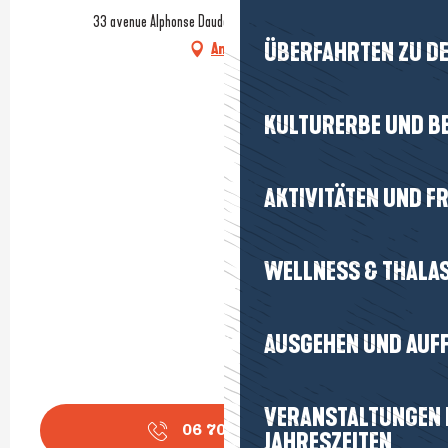
33 avenue Alphonse Daudet, 44420 Piriac-sur-Mer
ÜBERFAHRTEN ZU DE
Anfahrt
KULTURERBE UND B
AKTIVITÄTEN UND FR
WELLNESS & THALA
AUSGEHEN UND AUF
VERANSTALTUNGEN I
06 70 22 72
▒▒
JAHRESZEITEN