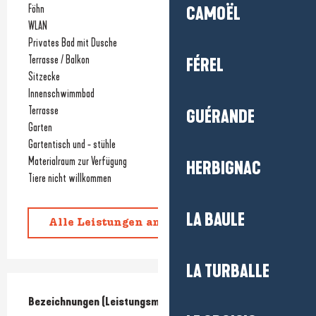
Föhn
CAMOËL
WLAN
Privates Bad mit Dusche
Terrasse / Balkon
FÉREL
Sitzecke
Innenschwimmbad
Terrasse
GUÉRANDE
Garten
Gartentisch und - stühle
Materialraum zur Verfügung
HERBIGNAC
Tiere nicht willkommen
LA BAULE
Alle Leistungen anzeigen
LA TURBALLE
Leistungensmöglichkeiten
Bezeichnungen (Leistungsmerkmale)
Bezeichnungen (Leistungsmerkmale)