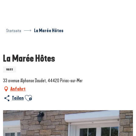
Aller
au
contenu
principal
Startseite
La Marée Hôtes
Prestataire engagé dans une démarche écoresponsable
La Marée Hôtes
HAUS
33 avenue Alphonse Daudet, 44420 Piriac-sur-Mer
Anfahrt
Ajouter aux favoris
Teilen