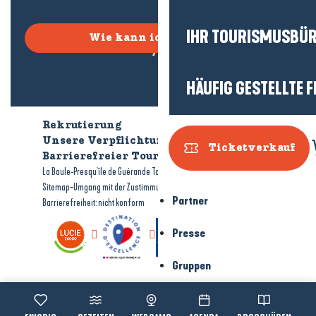
IHR TOURISMUSBÜ
Wie kann ich kommen?
HÄUFIG GESTELLTE 
Rekrutierung
Wer sind wir?
Unsere Verpflichtungen
Ticketverkauf
Barrierefreier Tourismus
Broschüren
-
-
La Baule-Presqu'île de Guérande Tourismus
Rechtliche Hinweise
-
-
Sitemap
Umgang mit der Zustimmung
Partner
Barrierefreiheit: nicht konform
Presse
Gruppen