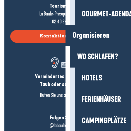
Tourismusbüro
GOURMET-AGEND
La Baule-Presqu'île de Guérande
02 40 24 34 44
Organisieren
Kontaktieren Sie uns
WO SCHLAFEN?
Vermindertes Hörvermögen?
HOTELS
Taub oder schwerhörig?
Rufen Sie uns an in
hier klicken
FERIENHÄUSER
Folgen Sie uns!
CAMPINGPLÄTZE
@labauleguérande